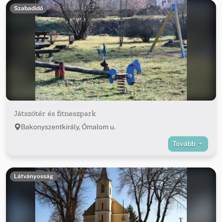
Szabadidő
Játszótér és fitneszpark
Bakonyszentkirály, Ómalom u.
Tovább
Látványosság