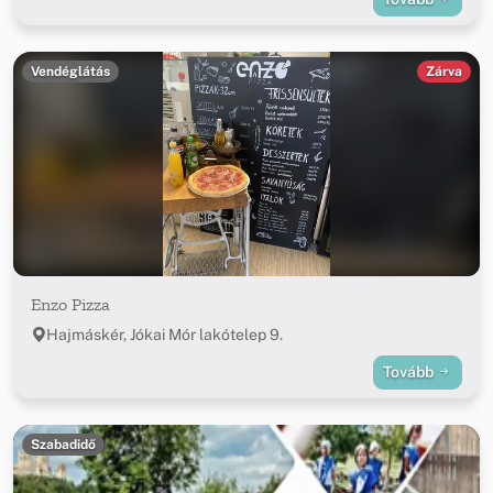
Vendéglátás
Zárva
Enzo Pizza
Hajmáskér, Jókai Mór lakótelep 9.
Tovább
Szabadidő