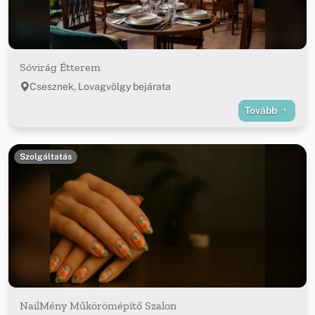
Sóvirág Étterem
Csesznek, Lovagvölgy bejárata
Tovább
Szolgáltatás
NailMény Műkörömépítő Szalon