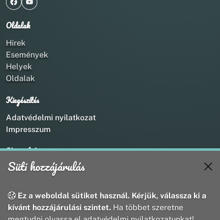
Oldalak
Hírek
Események
Helyek
Oldalak
Kiegészítés
Adatvédelmi nyilatkozat
Impresszum
Kapcsolat
Süti hozzájárulás
+36 20 211 1888
info@utirany.hu
webmaster@utirany.hu
Ez a weboldal sütiket használ. Kérjük, válassza ki a
8419 Csesznek, Vasút u.18.
kívánt hozzájárulási szintet.
Ha többet szeretne
megtudni olvassa el adatvédelmi nyilatkozatunkat!