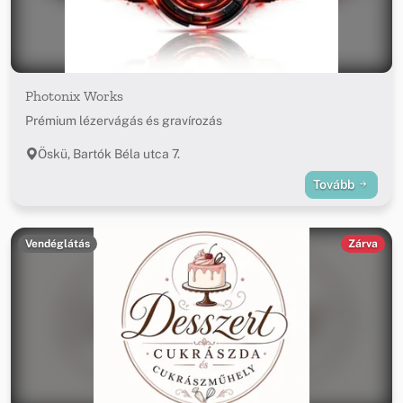
Photonix Works
Prémium lézervágás és gravírozás
Öskü, Bartók Béla utca 7.
Tovább
Vendéglátás
Zárva