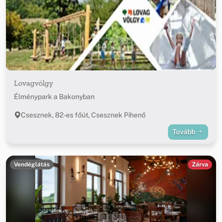
Lovagvölgy
Élménypark a Bakonyban
Csesznek, 82-es főút, Csesznek Pihenő
Tovább
Vendéglátás
Zárva