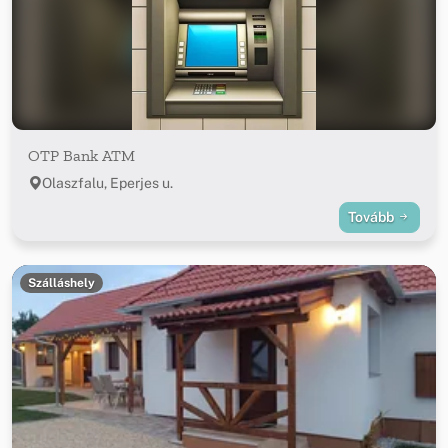
OTP Bank ATM
Olaszfalu, Eperjes u.
Tovább
Szálláshely