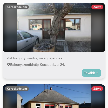
Kereskedelem
Zárva
Zöldség, gyümölcs, virág, ajándék
Bakonyszentkirály, Kossuth L. u. 24.
Tovább
Kereskedelem
Zárva