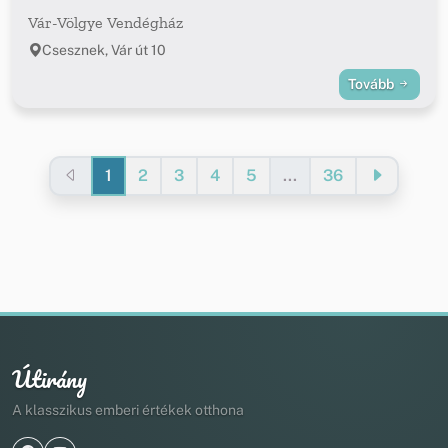
Vár-Völgye Vendégház
Csesznek, Vár út 10
Tovább
1
2
3
4
5
...
36
Útirány
A klasszikus emberi értékek otthona