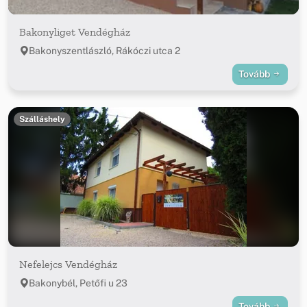
Bakonyliget Vendégház
Bakonyszentlászló, Rákóczi utca 2
Tovább
Szálláshely
Nefelejcs Vendégház
Bakonybél, Petőfi u 23
Tovább