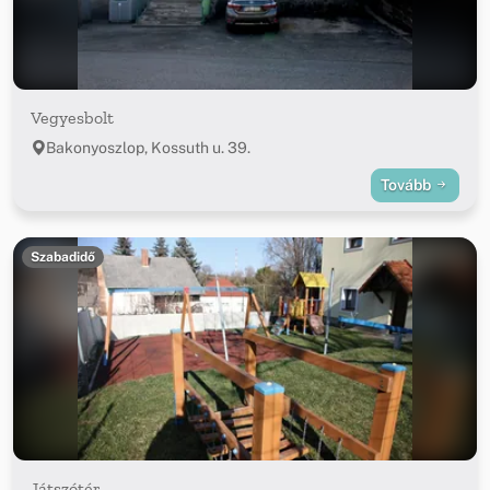
Vegyesbolt
Bakonyoszlop, Kossuth u. 39.
Tovább
Szabadidő
Játszótér