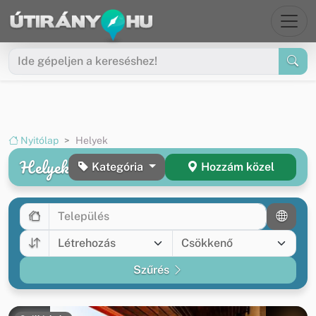
Ugrás a menüre
Ugrás a tartalomra
Nyitólap
Helyek
Helyek
Kategória
Hozzám közel
Szűrés