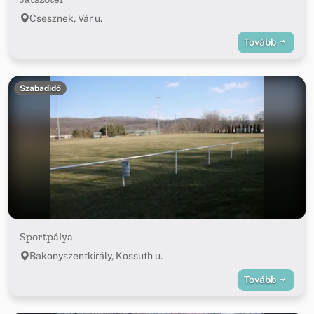
Csesznek, Vár u.
Tovább
Szabadidő
Sportpálya
Bakonyszentkirály, Kossuth u.
Tovább