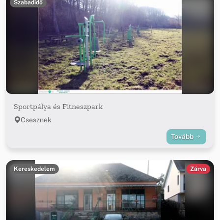
Szabadidő
Sportpálya és Fitneszpark
Csesznek
Tovább
Kereskedelem
Zárva