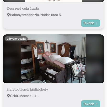
Desszert cukrászda
Bakonyszentlászló, Nádas utca 5.
Tovább
Látványosság
Helytörténeti kiállítóhely
Öskü, Mecset u. 11.
Tovább