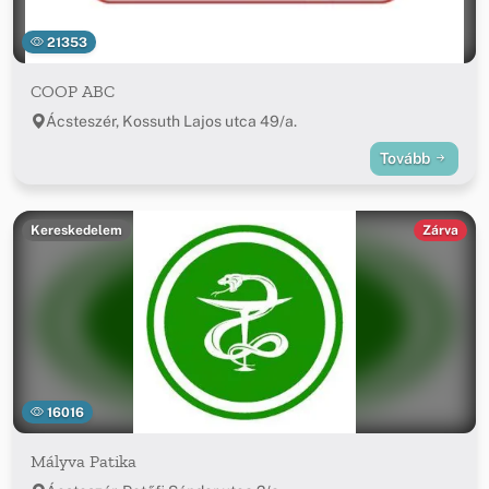
21353
COOP ABC
Ácsteszér, Kossuth Lajos utca 49/a.
Tovább
Kereskedelem
Zárva
16016
Mályva Patika