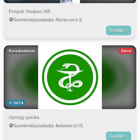
Fregoli Vasipari Kft
Szentkirályszabadja, Rózsa utca 3.
Tovább
Kereskedelem
Zárva
5074
György patika
Szentkirályszabadja, Balatoni út 15.
Tovább