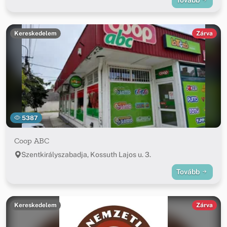
Kereskedelem
Zárva
5387
Coop ABC
Szentkirályszabadja, Kossuth Lajos u. 3.
Tovább
Kereskedelem
Zárva