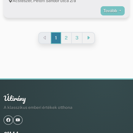
Ácsteszér, Petőfi Sándor utca 2/a
Tovább
1
2
3
Útirány
A klasszikus emberi értékek otthona