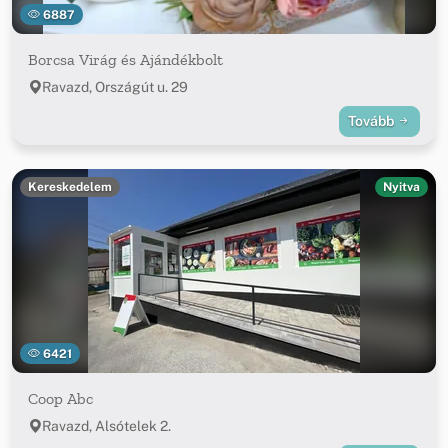
6887
Borcsa Virág és Ajándékbolt
Ravazd, Országút u. 29
Tovább
Kereskedelem
Nyitva
6421
Coop Abc
Ravazd, Alsótelek 2.