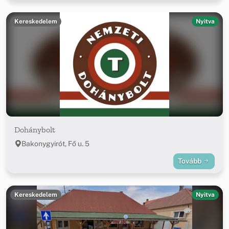
Kereskedelem
Nyitva
Dohánybolt
Bakonygyirót, Fő u. 5
Tovább
Kereskedelem
Nyitva