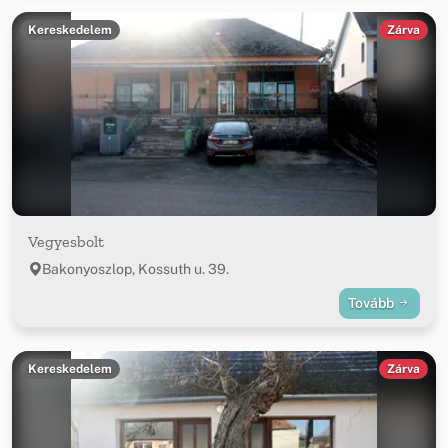
Kereskedelem
Zárva
Vegyesbolt
Bakonyoszlop, Kossuth u. 39.
Tovább
Kereskedelem
Zárva