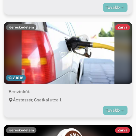
Tovább
Kereskedelem
Zárva
21018
Benzinkút
Ácsteszér, Csatkai utca 1.
Tovább
Kereskedelem
Zárva