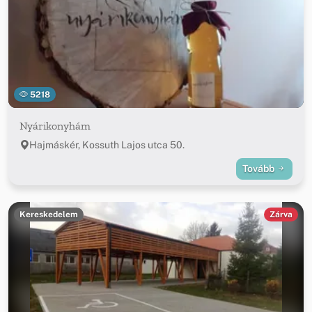
5218
Nyárikonyhám
Hajmáskér, Kossuth Lajos utca 50.
Tovább
Kereskedelem
Zárva