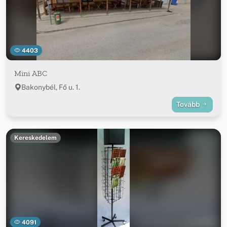
4403
Mini ABC
Bakonybél, Fő u. 1.
Tovább
Kereskedelem
4091