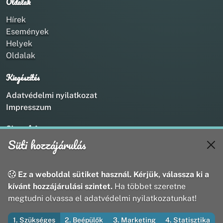
Oldalak
Hírek
Események
Helyek
Oldalak
Kiegészítés
Adatvédelmi nyilatkozat
Impresszum
Kapcsolat
Süti hozzájárulás
+36 20 211 1888
info@utirany.hu
webmaster@utirany.hu
Ez a weboldal sütiket használ. Kérjük, válassza ki a
8419 Csesznek, Vasút u.18.
kívánt hozzájárulási szintet.
Ha többet szeretne
megtudni olvassa el adatvédelmi nyilatkozatunkat!
1. Szükséges
2. Beépülők
3. Marketing
4. Statisztika