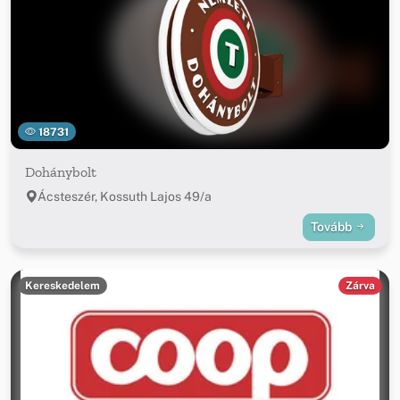
18731
Dohánybolt
Ácsteszér, Kossuth Lajos 49/a
Tovább
Kereskedelem
Zárva