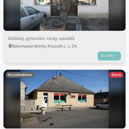
Zöldség, gyümölcs, virág, ajándék
Bakonyszentkirály, Kossuth L. u. 24.
Tovább
Kereskedelem
Zárva