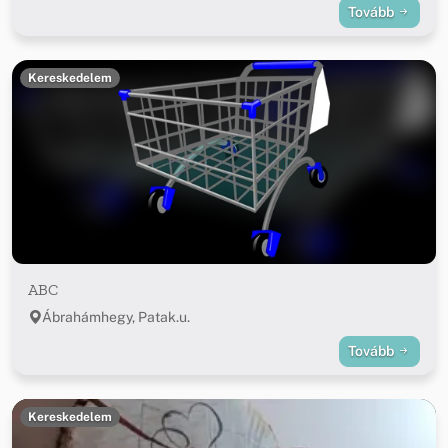
Tovább
Kereskedelem
ABC
Ábrahámhegy, Patak.u.
Tovább
Kereskedelem