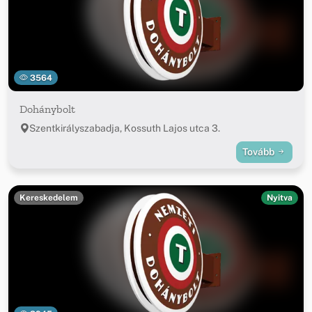
3564
Dohánybolt
Szentkirályszabadja, Kossuth Lajos utca 3.
Tovább
Kereskedelem
Nyitva