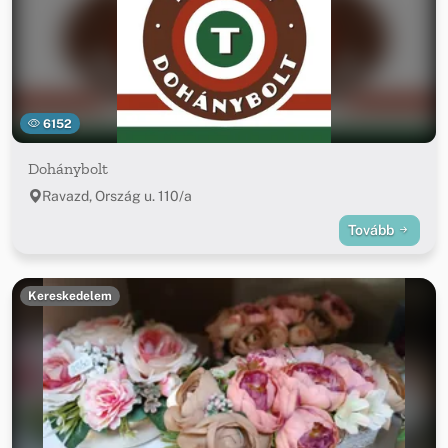
6152
Dohánybolt
Ravazd, Ország u. 110/a
Tovább
Kereskedelem