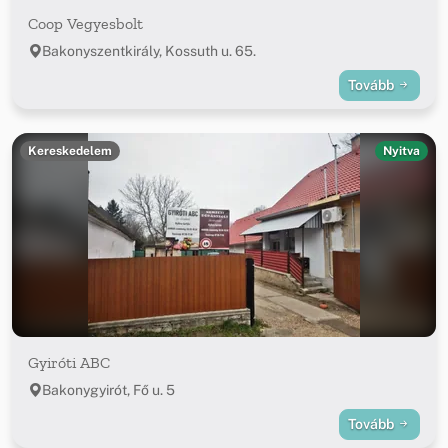
Coop Vegyesbolt
Bakonyszentkirály, Kossuth u. 65.
Tovább
Kereskedelem
Nyitva
Gyiróti ABC
Bakonygyirót, Fő u. 5
Tovább