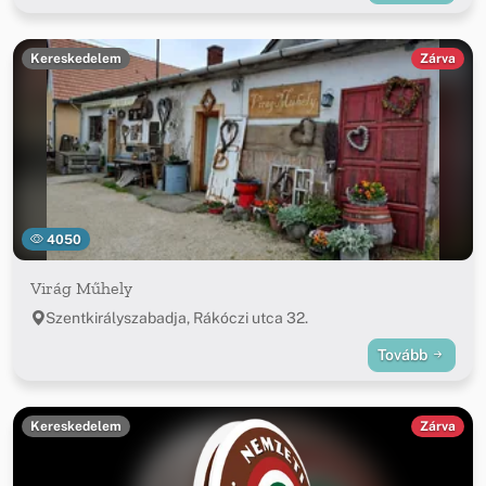
Kereskedelem
Zárva
4050
Virág Műhely
Szentkirályszabadja, Rákóczi utca 32.
Tovább
Kereskedelem
Zárva