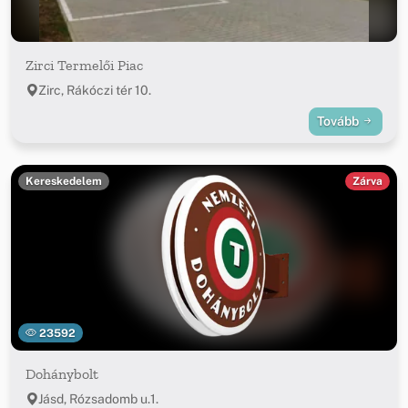
Zirci Termelői Piac
Zirc, Rákóczi tér 10.
Tovább
Kereskedelem
Zárva
23592
Dohánybolt
Jásd, Rózsadomb u.1.