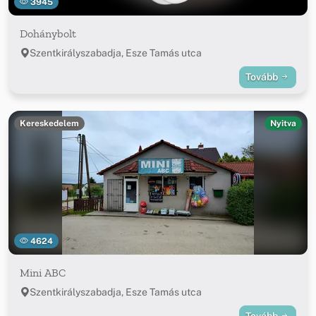
3945
Dohánybolt
Szentkirályszabadja, Esze Tamás utca
Tovább
Kereskedelem
Nyitva
4624
Mini ABC
Szentkirályszabadja, Esze Tamás utca
Tovább