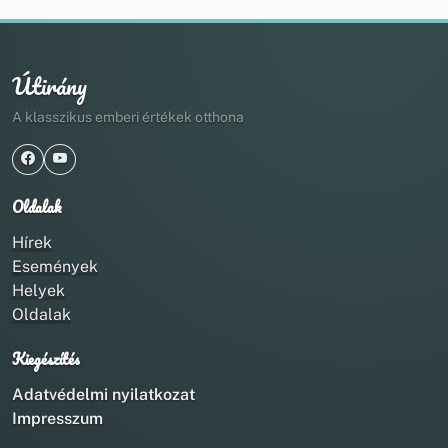
Útirány
A klasszikus emberi értékek otthona
Oldalak
Hírek
Események
Helyek
Oldalak
Kiegészítés
Adatvédelmi nyilatkozat
Impresszum