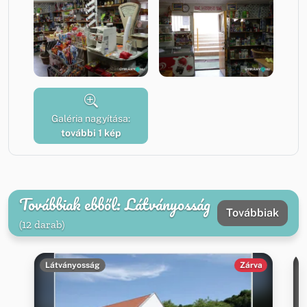
Galéria nagyítása:
további 1 kép
Továbbiak ebből: Látványosság
Továbbiak
(12 darab)
Látványosság
Zárva