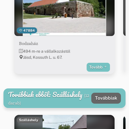
47884
Bodzaház
494 m-re a vállalkozástól
Jásd, Kossuth L. u. 67.
Tovább
Továbbiak ebből: Szálláshely
(12
Továbbiak
darab)
Szálláshely