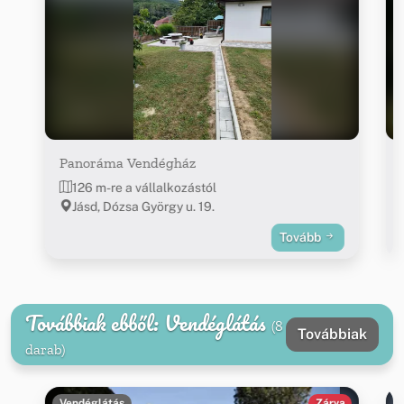
Panoráma Vendégház
126 m-re a vállalkozástól
Jásd, Dózsa György u. 19.
Tovább
Továbbiak ebből: Vendéglátás
(8
Továbbiak
darab)
Vendéglátás
Zárva