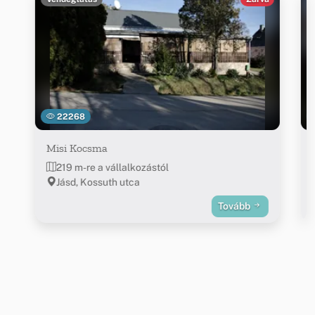
22268
Misi Kocsma
219 m-re a vállalkozástól
Jásd, Kossuth utca
Tovább