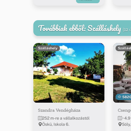
Továbbiak ebből: Szálláshely
(12 
Szálláshely
Szállás
582
Szandra Vendégháza
Cseng
252 m-re a vállalkozástól
~4.9
Öskü, Iskola 6.
Sóly,