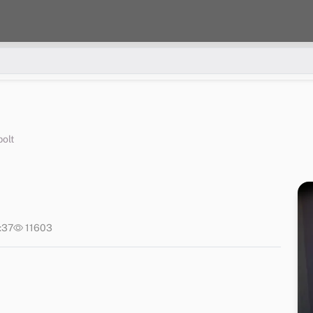
olt
1:37
11603