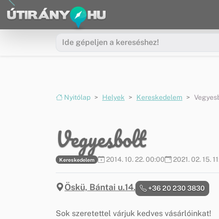
Ugrás a menüre
Ugrás a tartalomra
Nyitólap
Helyek
Kereskedelem
Vegyesb
Vegyesbolt
2014. 10. 22. 00:00
2021. 02. 15. 1
Kereskedelem
Öskü, Bántai u.14.
+36 20 230 3830
Sok szeretettel várjuk kedves vásárlóinkat!