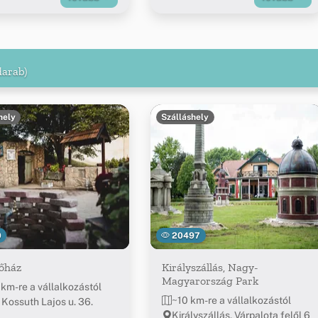
darab)
hely
Szálláshely
0
20497
őház
Királyszállás, Nagy-
Magyarország Park
 km-re a vállalkozástól
~10 km-re a vállalkozástól
 Kossuth Lajos u. 36.
Királyszállás, Várpalota felől 6