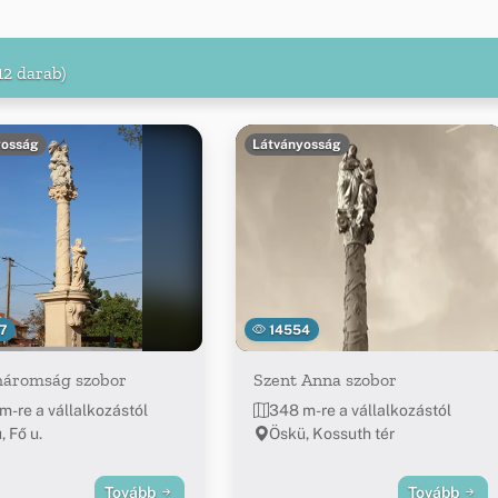
12 darab)
yosság
Látványosság
7
14554
háromság szobor
Szent Anna szobor
m-re a vállalkozástól
348 m-re a vállalkozástól
, Fő u.
Öskü, Kossuth tér
Tovább
Tovább