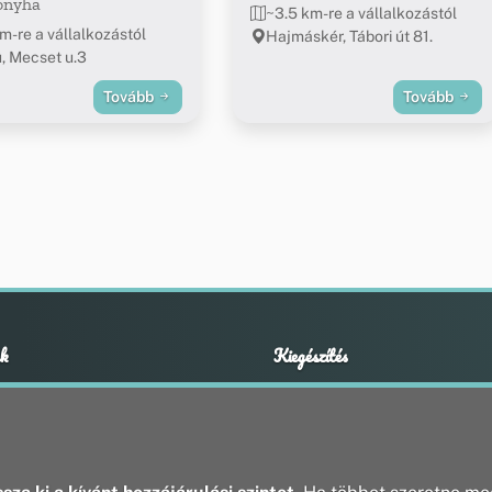
onyha
~3.5 km-re a vállalkozástól
m-re a vállalkozástól
Hajmáskér, Tábori út 81.
, Mecset u.3
Tovább
Tovább
k
Kiegészítés
Adatvédelmi nyilatkozat
ények
Impresszum
ek
ak