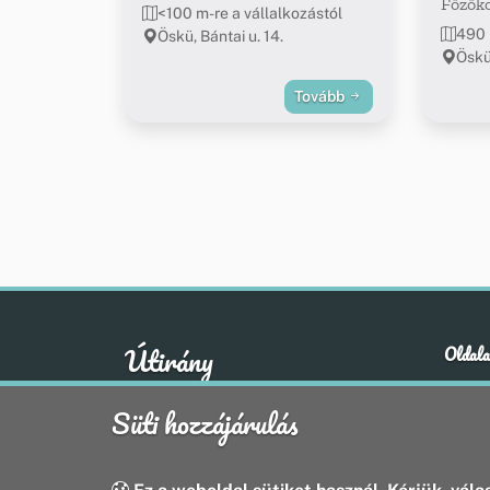
Főzők
<100 m-re a vállalkozástól
490 
Öskü, Bántai u. 14.
Öskü
Tovább
Útirány
Oldala
Hírek
A klasszikus emberi értékek otthona
Süti hozzájárulás
Esem
Hely
Oldal