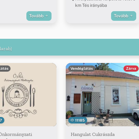
km Tés irányába
Tovább
Tovább
darab)
látás
Vendéglátás
Zárva
7
11185
Önkormányzati
Hangulat Cukrászda