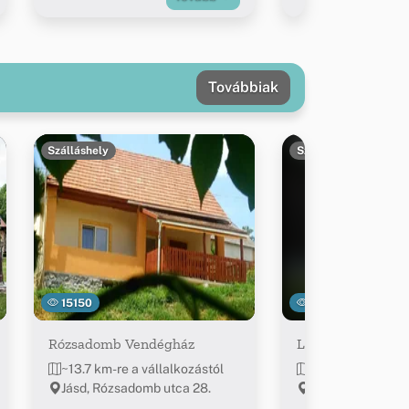
Továbbiak
Szálláshely
Szálláshely
15150
16293
Rózsadomb Vendégház
Lovas Major Ven
~13.7 km-re a vállalkozástól
~13.7 km-re a vál
Jásd, Rózsadomb utca 28.
Jásd, Kossuth u. 