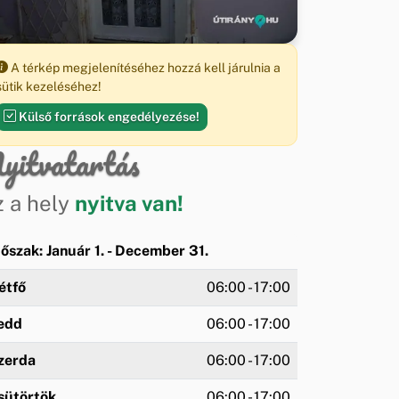
A térkép megjelenítéséhez hozzá kell járulnia a
sütik kezeléséhez!
Külső források engedélyezése!
yitvatartás
z a hely
nyitva van!
dőszak: Január 1. - December 31.
étfő
06:00 - 17:00
edd
06:00 - 17:00
zerda
06:00 - 17:00
sütörtök
06:00 - 17:00