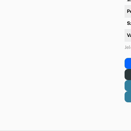
P
S
V
Jel