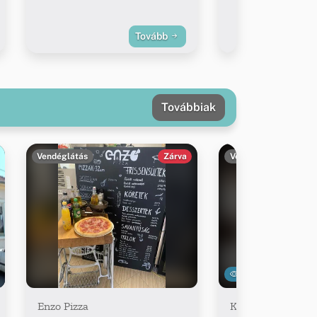
Tovább
Továbbiak
Vendéglátás
Zárva
Vendéglátás
9276
Enzo Pizza
Koppány Söröző