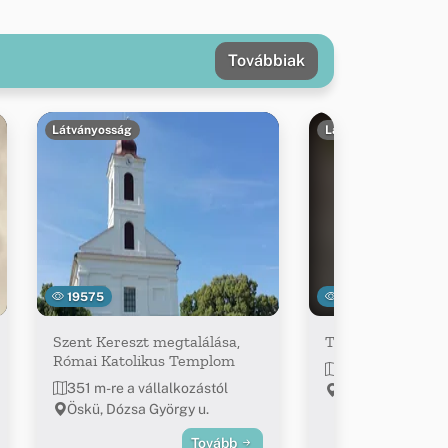
Továbbiak
Látványosság
Látványosság
19575
15865
Szent Kereszt megtalálása,
Tasner Antal Eml
Római Katolikus Templom
425 m-re a válla
351 m-re a vállalkozástól
Öskü, Mecset u. 
Öskü, Dózsa György u.
Tovább