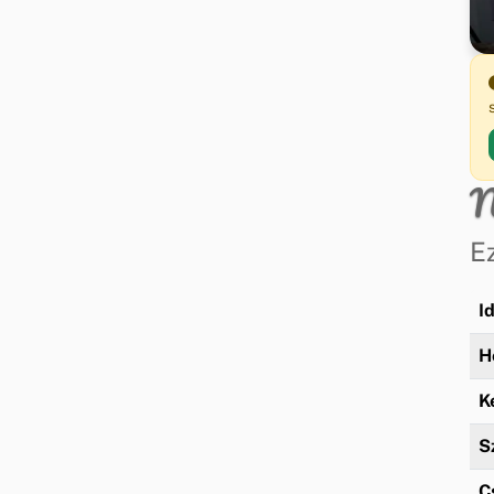
N
E
I
H
K
S
C