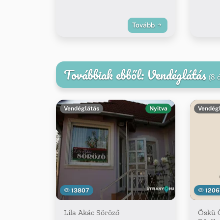
Tovább
Továbbiak ebből: Vendéglátás
(8 
Vendéglátás
Nyitva
Vendég
13807
1206
Lila Akác Söröző
Öskü 