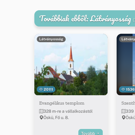
Továbbiak ebből: Látványosság
(
Látványosság
Látván
20111
1536
Evangélikus templom
Szent
328 m-re a vállalkozástól
339 
Öskü, Fő u. 8.
Öskü
Tovább