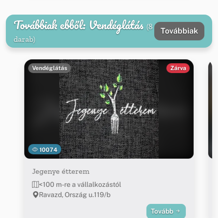
Továbbiak ebből: Vendéglátás
(8
Továbbiak
darab)
Vendéglátás
Zárva
10074
Jegenye étterem
<100 m-re a vállalkozástól
Ravazd, Ország u.119/b
Tovább