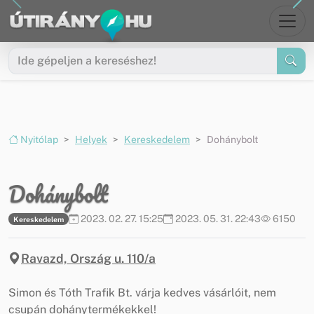
Ugrás a menüre
Ugrás a tartalomra
Nyitólap
Helyek
Kereskedelem
Dohánybolt
Dohánybolt
2023. 02. 27. 15:25
2023. 05. 31. 22:43
6150
Kereskedelem
Ravazd, Ország u. 110/a
Simon és Tóth Trafik Bt. várja kedves vásárlóit, nem
csupán dohánytermékekkel!