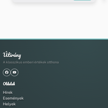
Útirány
A klasszikus emberi értékek otthona
Oldalak
Hírek
Események
Helyek