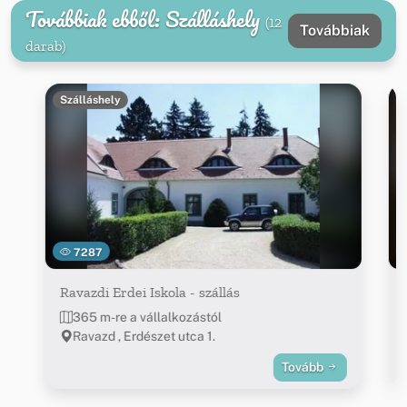
Továbbiak ebből: Szálláshely
(12
Továbbiak
darab)
Szálláshely
7287
Ravazdi Erdei Iskola - szállás
365 m-re a vállalkozástól
Ravazd , Erdészet utca 1.
Tovább