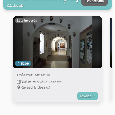
Továbbiak
(12 darab)
Látványosság
5309
Erdészeti Múzeum
365 m-re a vállalkozástól
Ravazd, Erdész u.1.
Tovább