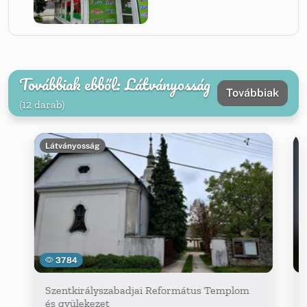
Továbbiak ebből: Látványosság
Továbbiak
(12 darab)
Látványosság
3784
Szentkirályszabadjai Református Templom
és gyülekezet