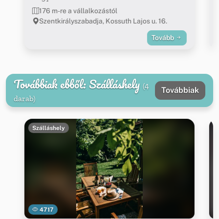
176 m-re a vállalkozástól
Szentkirályszabadja, Kossuth Lajos u. 16.
Tovább
Továbbiak ebből: Szálláshely
(4
Továbbiak
darab)
Szálláshely
4717