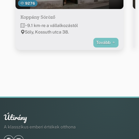
9276
Koppány Söröző
~9.1 km-re a vállalkozástól
Sóly, Kossuth utca 38.
Tovább
Útirány
A klasszikus emberi értékek otthona