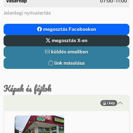
Vasárnap
07:00 - 11:00
Jelenlegi nyitvatartás
megosztás Facebookon
megosztás X-en
küldés emailben
link másolása
Képek és fájlok
1 kép