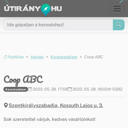
Ugrás a menüre
Ugrás a tartalomra
Nyitólap
Helyek
Kereskedelem
Coop ABC
Coop ABC
2023. 05. 28. 17:59
2023. 05. 28. 18:02
5382
Kereskedelem
Szentkirályszabadja, Kossuth Lajos u. 3.
Sok szeretettel várjuk, kedves vásárlóinkat!