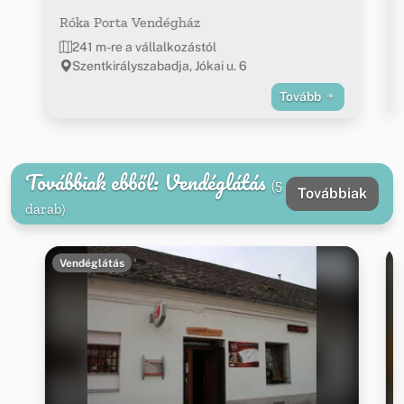
Róka Porta Vendégház
241 m-re a vállalkozástól
Szentkirályszabadja, Jókai u. 6
Tovább
Továbbiak ebből: Vendéglátás
(5
Továbbiak
darab)
Vendéglátás