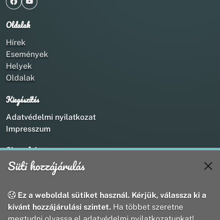
Oldalak
Hírek
Események
Helyek
Oldalak
Kiegészítés
Adatvédelmi nyilatkozat
Impresszum
Kapcsolat
Süti hozzájárulás
+36 20 211 1888
info@utirany.hu
webmaster@utirany.hu
Ez a weboldal sütiket használ. Kérjük, válassza ki a
8419 Csesznek, Vasút u.18.
kívánt hozzájárulási szintet.
Ha többet szeretne
megtudni olvassa el adatvédelmi nyilatkozatunkat!