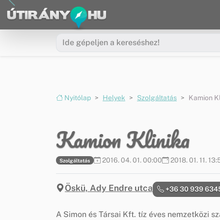
Ugrás a menüre
Ugrás a tartalomra
Nyitólap
Helyek
Szolgáltatás
Kamion Kl
Kamion Klinika
2016. 04. 01. 00:00
2018. 01. 11. 13:
Szolgáltatás
Öskü, Ady Endre utca
+36 30 939 634
A Simon és Társai Kft. tíz éves nemzetközi sz