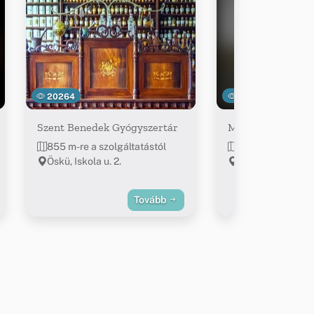
20264
11353
Szent Benedek Gyógyszertár
Molnár ABC
855 m-re a szolgáltatástól
955 m-re a szolg
Öskü, Iskola u. 2.
Öskü, Fő u.7.
Tovább