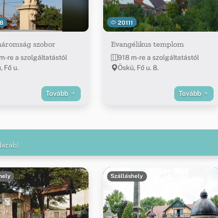
8
20111
háromság szobor
Evangélikus templom
m-re a szolgáltatástól
918 m-re a szolgáltatástól
, Fő u.
Öskü, Fő u. 8.
Tovább
Tovább
darab)
hely
Szálláshely