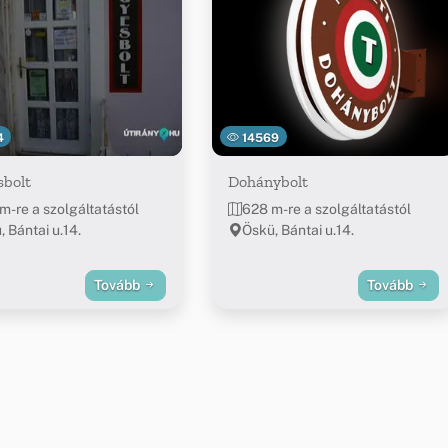
4
14569
sbolt
Dohánybolt
m-re a szolgáltatástól
628 m-re a szolgáltatástól
 Bántai u.14.
Öskü, Bántai u.14.
Tovább
Tovább