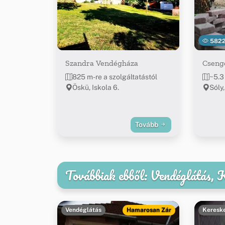
582
Szandra Vendégháza
Cseng
825 m-re a szolgáltatástól
~5.3
Öskü, Iskola 6.
Sóly,
Tovább
Továbbiak ebből: Vendéglátás,
Vendéglátás
Hamarosan Zár
Keresk