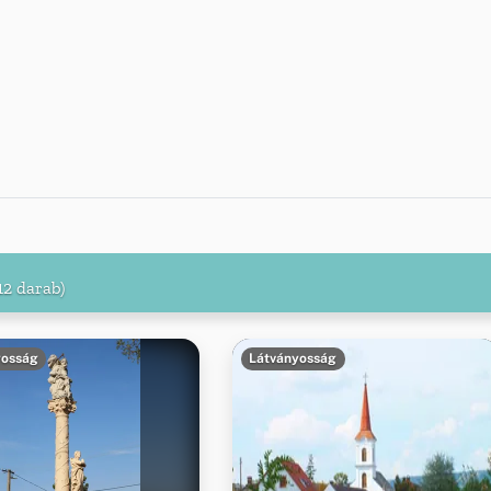
12 darab)
yosság
Látványosság