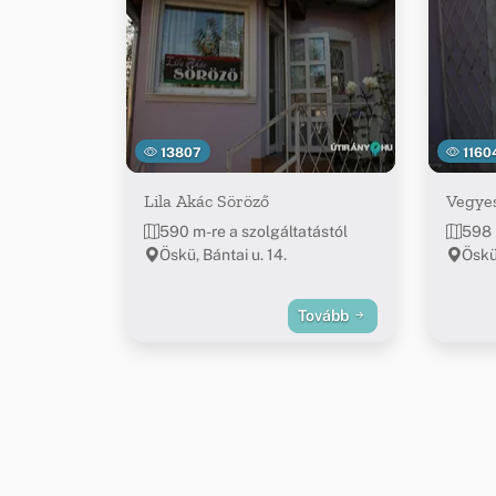
13807
1160
Lila Akác Söröző
Vegye
590 m-re a szolgáltatástól
598 
Öskü, Bántai u. 14.
Öskü,
Tovább