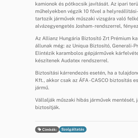
kamionok és pótkocsik javítását. Az ipari te
műhelyekben végzik 10 fővel a helyreállítási-
tartozik járművek műszaki vizsgára való felké
alvázegyengetés Josham- rendszerrel, fényezé
Az Allianz Hungária Biztosító Zrt Prémium ka
állunak még: az Uniqua Biztosító, Generali-P
Elintézik karambolos gépjárművek kárfelvételé
készítenek Audatex rendszerrel.
Biztosítási kárrendezés esetén, ha a tulajdo
Kft., akkor csak az ÁFA - CASCO biztosítás es
jármű.
Vállalják műszaki hibás járművek mentését, j
biztosítják.
Szolgáltatás
Címkék: