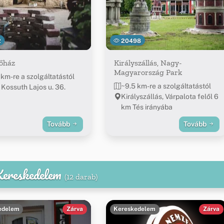
2
20498
őház
Királyszállás, Nagy-
Magyarország Park
 km-re a szolgáltatástól
~9.5 km-re a szolgáltatástól
 Kossuth Lajos u. 36.
Királyszállás, Várpalota felől 6
km Tés irányába
Tovább
Tovább
 Kereskedelem
(12 darab)
edelem
Zárva
Kereskedelem
Zárva