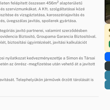
2
rületen felépített összesen 456m
alapterületű
 és szervizmunkákat. A Kft. szolgáltatásai közé
szítése és vizsgáztatása, karosszériajavítás és
s, üvegszálas javítás, spoilerek gyártása.
tegóriás javító partnerei, valamint szerződésben
rovidencia Biztosító, Groupama Garancia Biztosítóval.
t, biztosítási ügyintézését, javítási kalkulációt
nosi nyilatkozat kedvezményezettje a Simon és Társai
etén az önrész - megfizetése után vehető át a javított
avítását. Telephelyükön járművek őrzött tárolását is