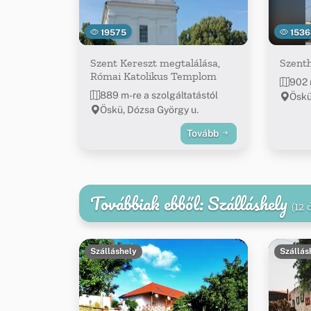
19575
1536
Szent Kereszt megtalálása,
Szent
Római Katolikus Templom
902 
889 m-re a szolgáltatástól
Öskü
Öskü, Dózsa György u.
Tovább
Továbbiak ebből: Szálláshely
(12 
Szálláshely
Szállás