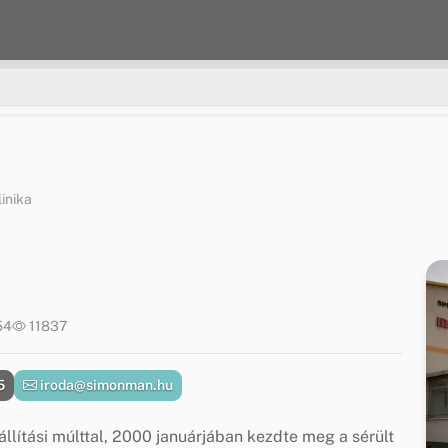
inika
54
11837
5
iroda@simonman.hu
állítási múlttal, 2000 januárjában kezdte meg a sérült