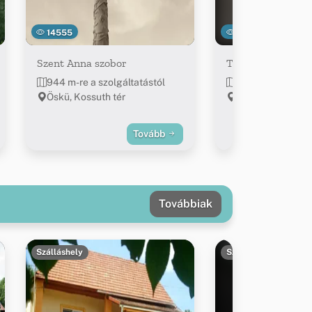
14555
15866
Szent Anna szobor
Tasner Antal Eml
944 m-re a szolgáltatástól
978 m-re a szolg
Öskü, Kossuth tér
Öskü, Mecset u. 
Tovább
Továbbiak
Szálláshely
Szálláshely