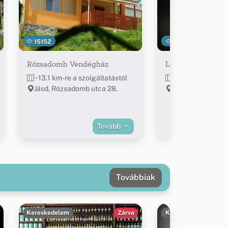
15152
16294
Rózsadomb Vendégház
Lovas Major Ven
~13.1 km-re a szolgáltatástól
~13.1 km-re a szo
Jásd, Rózsadomb utca 28.
Jásd, Kossuth u. 
Tovább
Továbbiak
Kereskedelem
Zárva
Kereskedelem