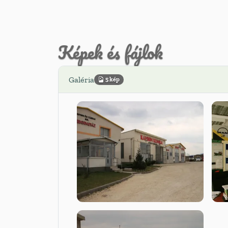
Képek és fájlok
Galéria
5 kép