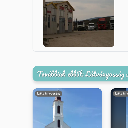
Továbbiak ebből: Látványosság
(
Látványosság
Látván