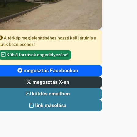
A térkép megjelenítéséhez hozzá kell járulnia a
sütik kezeléséhez!
Külső források engedélyezése!
megosztás Facebookon
megosztás X-en
küldés emailben
link másolása