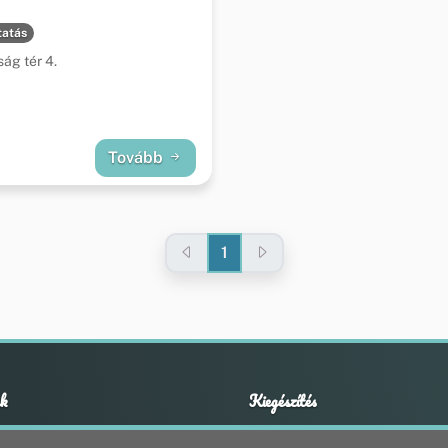
tatás
ág tér 4.
Tovább
1
k
Kiegészítés
Adatvédelmi nyilatkozat