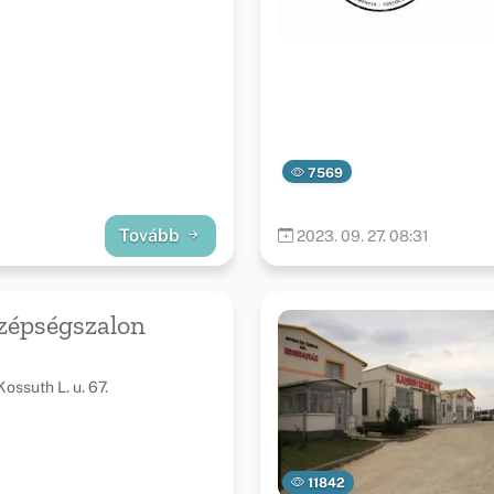
7569
Tovább
2023. 09. 27. 08:31
Szépségszalon
ossuth L. u. 67.
11842