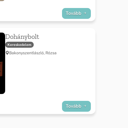
Tovább
Dohánybolt
Kereskedelem
Bakonyszentlászló, Rózsa
Tovább