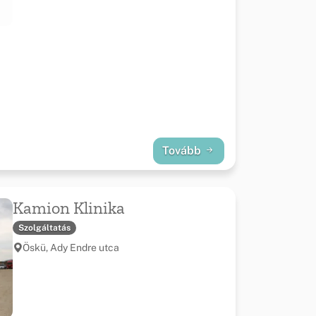
Tovább
Kamion Klinika
Szolgáltatás
Öskü, Ady Endre utca