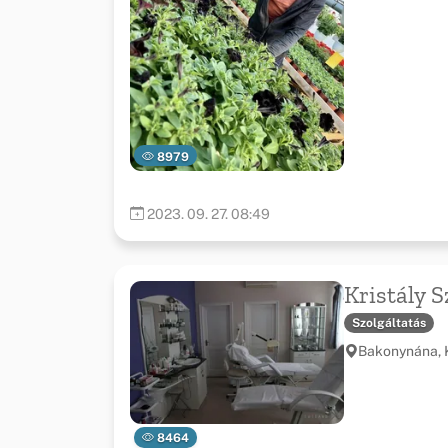
8979
2023. 09. 27. 08:49
Kristály 
Szolgáltatás
Bakonynána, K
8464