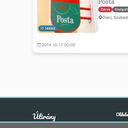
Posta
Zárva
Szolgál
Öskü, Szabads
14662
2014. 10. 17. 00:00
Útirány
Oldala
Hírek
A klasszikus emberi értékek otthona