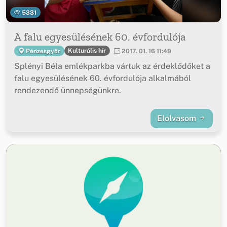
5331
A falu egyesülésének 60. évfordulója
Kulturális hír
Pénzesgyőr
2017. 01. 16 11:49
Splényi Béla emlékparkba vártuk az érdeklődőket a
falu egyesülésének 60. évfordulója alkalmából
rendezendő ünnepségünkre.
Elolvasom