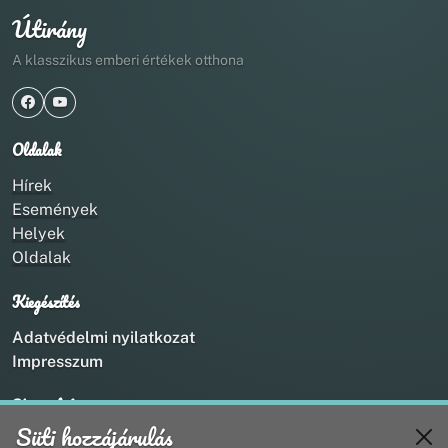
Útirány
A klasszikus emberi értékek otthona
Oldalak
Hírek
Események
Helyek
Oldalak
Kiegészítés
Adatvédelmi nyilatkozat
Impresszum
Kapcsolat
Süti hozzájárulás
+36 20 211 1888