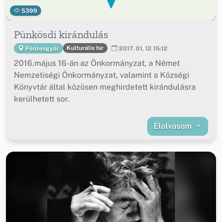
5399
Pünkösdi kirándulás
Kulturális hír
Pénzesgyőr
2017. 01. 12 15:12
2016.május 16-án az Önkormányzat, a Német
Nemzetiségi Önkormányzat, valamint a Községi
Könyvtár által közösen meghirdetett kirándulásra
kerülhetett sor.
Elolvasom