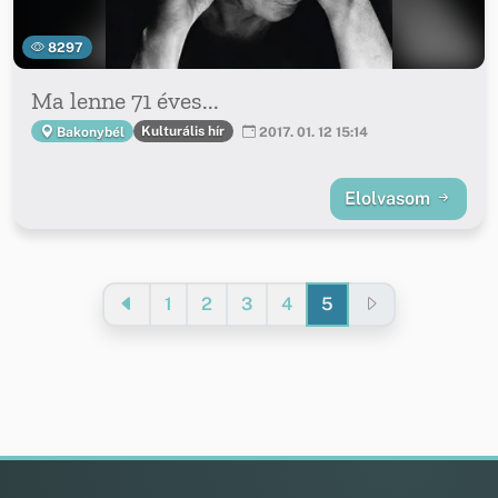
8297
Ma lenne 71 éves...
Kulturális hír
Bakonybél
2017. 01. 12 15:14
Elolvasom
1
2
3
4
5