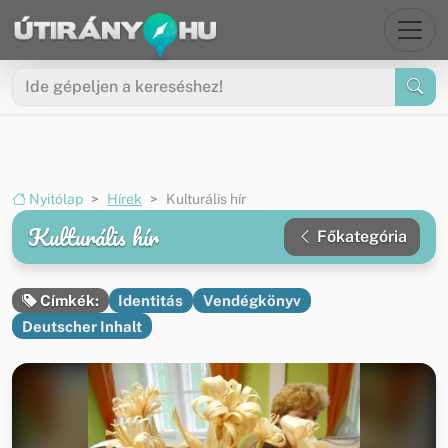
Ugrás a menüre
Ugrás a tartalomra
Nyitólap
Hírek
Kulturális hír
Kulturális hír
Főkategória
Identitás
Vendégkönyv
Címkék:
Deutscher Inhalt