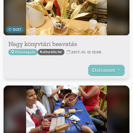
5137
Nagy könyvtári beavatás
Kulturális hír
Pénzesgyőr
2017. 01. 12 15:08
Elolvasom