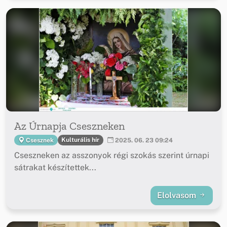
Az Úrnapja Cseszneken
Kulturális hír
Csesznek
2025. 06. 23 09:24
Cseszneken az asszonyok régi szokás szerint úrnapi
sátrakat készítettek...
Elolvasom