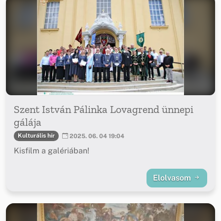
Szent István Pálinka Lovagrend ünnepi
gálája
Kulturális hír
2025. 06. 04 19:04
Kisfilm a galériában!
Elolvasom