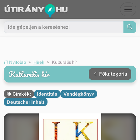
Ugrás a menüre
Ugrás a tartalomra
Nyitólap
Hírek
Kulturális hír
Kulturális hír
Főkategória
Identitás
Vendégkönyv
Címkék:
Deutscher Inhalt