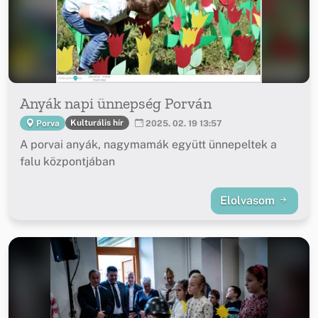
Anyák napi ünnepség Porván
Kulturális hír
Porva
2025. 02. 19 13:57
A porvai anyák, nagymamák együtt ünnepeltek a
falu központjában
Elolvasom