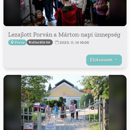
Lezajlott Porván a Márton-napi ünnepség
Kulturális hír
Porva
2023. 11. 14 16:06
Elolvasom