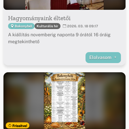
Hagyományaink éltetői
Kulturális hír
Bakonybél
2026. 03. 18 09:17
A kiállítás novemberig naponta 9 órától 16 óráig
megtekinthető
Elolvasom
Frissítve!