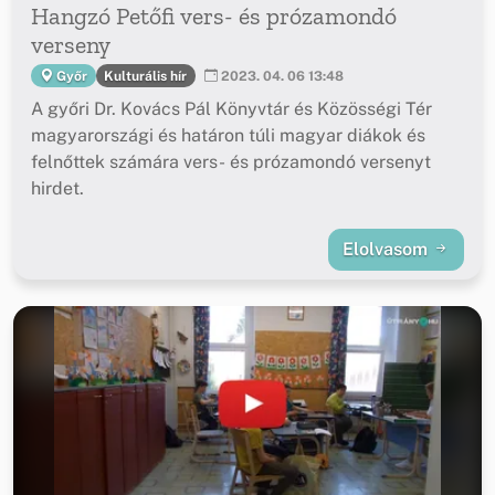
Hangzó Petőfi vers- és prózamondó
verseny
Kulturális hír
Győr
2023. 04. 06 13:48
A győri Dr. Kovács Pál Könyvtár és Közösségi Tér
magyarországi és határon túli magyar diákok és
felnőttek számára vers- és prózamondó versenyt
hirdet.
Elolvasom