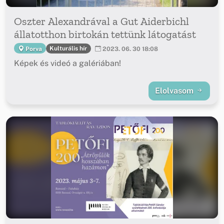
Oszter Alexandrával a Gut Aiderbichl
állatotthon birtokán tettünk látogatást
Kulturális hír
Porva
2023. 06. 30 18:08
Képek és videó a galériában!
Elolvasom