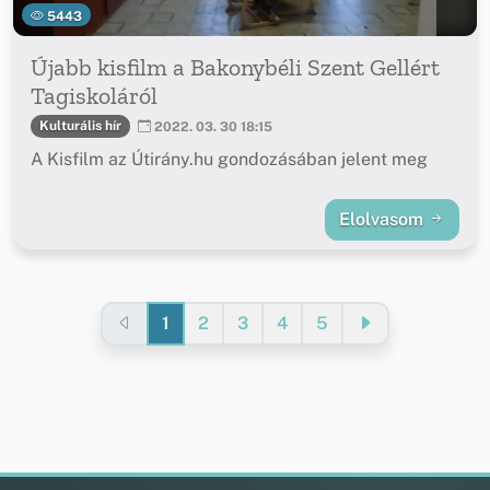
5443
Újabb kisfilm a Bakonybéli Szent Gellért
Tagiskoláról
Kulturális hír
2022. 03. 30 18:15
A Kisfilm az Útirány.hu gondozásában jelent meg
Elolvasom
1
2
3
4
5