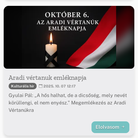
Aradi vértanuk emléknapja
Kulturális hír
2025. 10. 07 12:17
Gyulai Pál: „A hős halhat, de a dicsőség, mely nevét
körüllengi, el nem enyész.” Megemlékezés az Aradi
Vértanúkra
Elolvasom