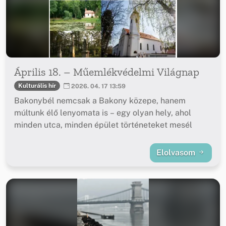
Április 18. – Műemlékvédelmi Világnap
Kulturális hír
2026. 04. 17 13:59
Bakonybél nemcsak a Bakony közepe, hanem
múltunk élő lenyomata is – egy olyan hely, ahol
minden utca, minden épület történeteket mesél
Elolvasom