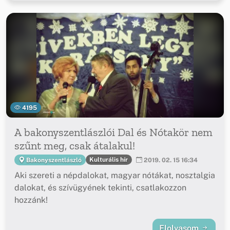
4195
A bakonyszentlászlói Dal és Nótakör nem
szűnt meg, csak átalakul!
Kulturális hír
Bakonyszentlászló
2019. 02. 15 16:34
Aki szereti a népdalokat, magyar nótákat, nosztalgia
dalokat, és szívügyének tekinti, csatlakozzon
hozzánk!
Elolvasom