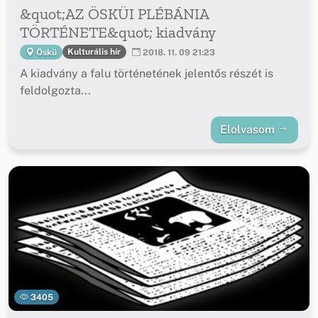
&quot;AZ ÖSKÜI PLÉBÁNIA
TÖRTÉNETE&quot; kiadvány
Kulturális hír
Öskü
2018. 11. 09 21:23
A kiadvány a falu történetének jelentős részét is
feldolgozta...
Elolvasom
3405