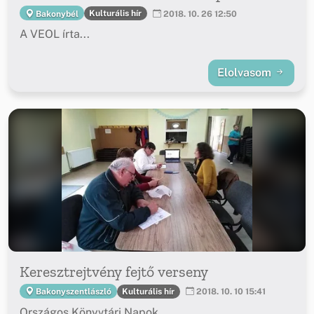
Kulturális hír
Bakonybél
2018. 10. 26 12:50
A VEOL írta...
Elolvasom
Keresztrejtvény fejtő verseny
Kulturális hír
Bakonyszentlászló
2018. 10. 10 15:41
Országos Könyvtári Napok