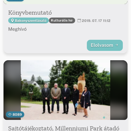
Könyvbemutató
Kulturális hír
Bakonyszentlászló
2019. 07. 17 11:12
Meghívó
Elolvasom
8089
Sajtótájékoztató, Millenniumi Park átadó