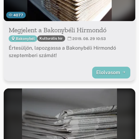
4077
Megjelent a Bakonybéli Hírmondó
Kulturális hír
Bakonybél
2019. 08. 29 10:53
Értesüljön, lapozgassa a Bakonybéli Hírmondó
szeptemberi számát!
Elolvasom