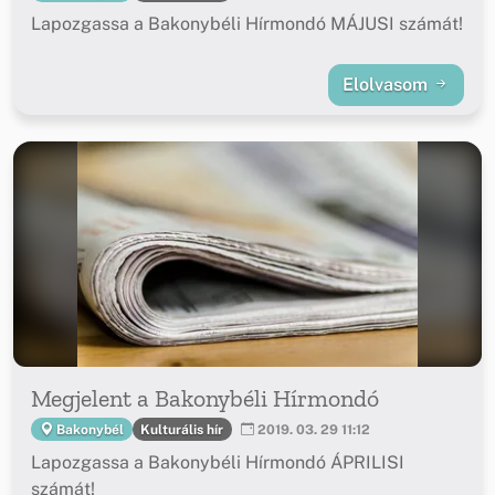
Lapozgassa a Bakonybéli Hírmondó MÁJUSI számát!
Elolvasom
Megjelent a Bakonybéli Hírmondó
Kulturális hír
Bakonybél
2019. 03. 29 11:12
Lapozgassa a Bakonybéli Hírmondó ÁPRILISI
számát!