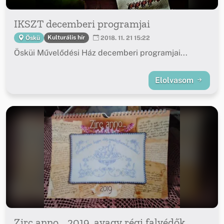
IKSZT decemberi programjai
Kulturális hír
Öskü
2018. 11. 21 15:22
Ösküi Művelődési Ház decemberi programjai...
Elolvasom
Zirc anno… 2019, avagy régi falvédők