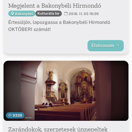
Megjelent a Bakonybéli Hírmondó
Kulturális hír
Bakonybél
2018. 11. 05 19:39
Értesüljön, lapozgassa a Bakonybéli Hírmondó
OKTÓBERI számát!
Elolvasom
9339
Zarándokok, szerzetesek ünnepeltek