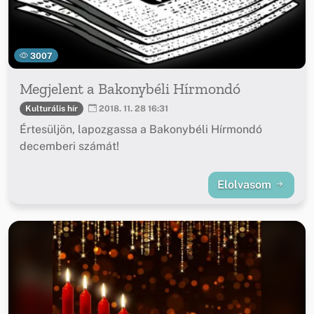
3007
Megjelent a Bakonybéli Hírmondó
Kulturális hír
2018. 11. 28 16:31
Értesüljön, lapozgassa a Bakonybéli Hírmondó
decemberi számát!
Elolvasom