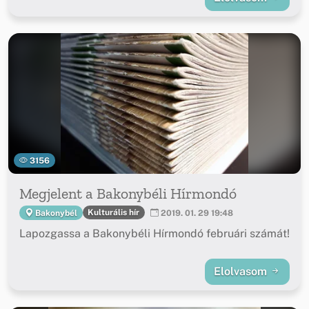
3156
Megjelent a Bakonybéli Hírmondó
Kulturális hír
Bakonybél
2019. 01. 29 19:48
Lapozgassa a Bakonybéli Hírmondó februári számát!
Elolvasom