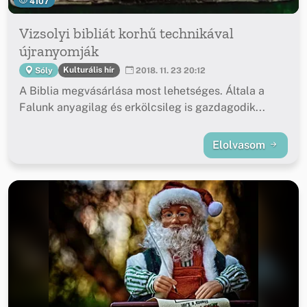
4107
Vizsolyi bibliát korhű technikával
újranyomják
Kulturális hír
Sóly
2018. 11. 23 20:12
A Biblia megvásárlása most lehetséges. Általa a
Falunk anyagilag és erkölcsileg is gazdagodik...
Elolvasom