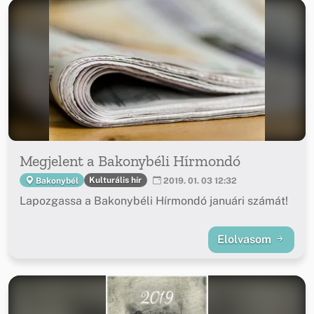
Megjelent a Bakonybéli Hírmondó
Kulturális hír
Bakonybél
2019. 01. 03 12:32
Lapozgassa a Bakonybéli Hírmondó januári számát!
Elolvasom