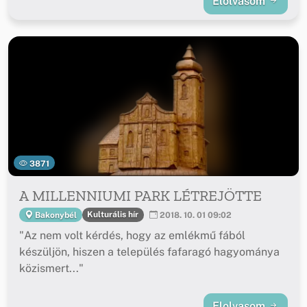
Elolvasom
3871
A MILLENNIUMI PARK LÉTREJÖTTE
Kulturális hír
Bakonybél
2018. 10. 01 09:02
"Az nem volt kérdés, hogy az emlékmű fából
készüljön, hiszen a település fafaragó hagyománya
közismert..."
Elolvasom