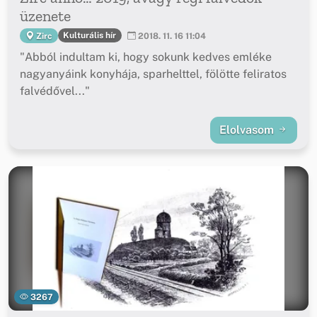
üzenete
Kulturális hír
Zirc
2018. 11. 16 11:04
"Abból indultam ki, hogy sokunk kedves emléke
nagyanyáink konyhája, sparhelttel, fölötte feliratos
falvédővel..."
Elolvasom
3267