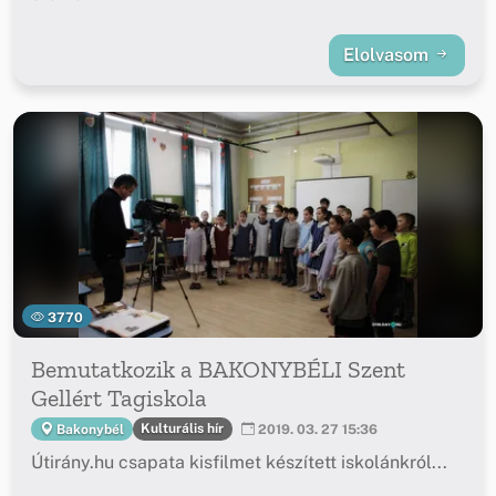
Elolvasom
3770
Bemutatkozik a BAKONYBÉLI Szent
Gellért Tagiskola
Kulturális hír
Bakonybél
2019. 03. 27 15:36
Útirány.hu csapata kisfilmet készített iskolánkról...