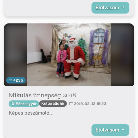
Elolvasom
4235
Mikulás ünnepség 2018
Kulturális hír
Pénzesgyőr
2019. 02. 12 15:23
Képes beszámoló...
Elolvasom