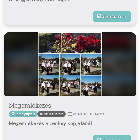
Elolvasom
Megemlékezés
Kulturális hír
Zichyújfau
2018. 10. 10 14:57
Megemlékezés a Lenkey kopjafánál