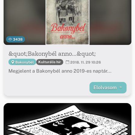
3438
&quot;Bakonybél anno...&quot;
Kulturális hír
Bakonybél
2018. 11. 29 10:26
Megjelent a Bakonybél anno 2019-es naptár...
Elolvasom