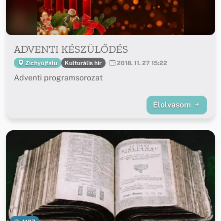
ADVENTI KÉSZÜLŐDÉS
Kulturális hír
Zichyújfalu
2018. 11. 27 15:22
Adventi programsorozat
Elolvasom