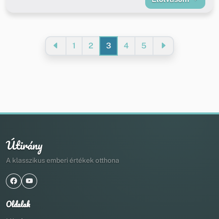
1
2
3
4
5
Útirány
A klasszikus emberi értékek otthona
Oldalak