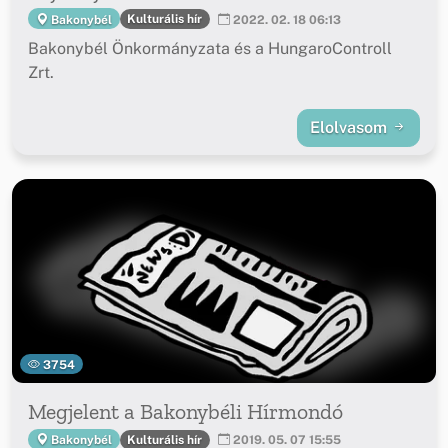
Kulturális hír
Bakonybél
2022. 02. 18 06:13
Bakonybél Önkormányzata és a HungaroControll
Zrt.
Elolvasom
3754
Megjelent a Bakonybéli Hírmondó
Kulturális hír
Bakonybél
2019. 05. 07 15:55