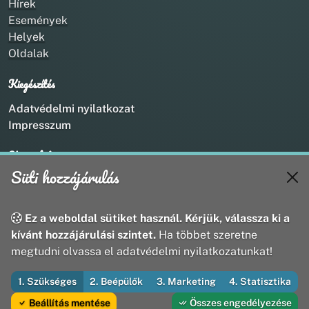
Hírek
Események
Helyek
Oldalak
Kiegészítés
Adatvédelmi nyilatkozat
Impresszum
Kapcsolat
Süti hozzájárulás
+36 20 211 1888
info@utirany.hu
webmaster@utirany.hu
Ez a weboldal sütiket használ. Kérjük, válassza ki a
8419 Csesznek, Vasút u.18.
kívánt hozzájárulási szintet.
Ha többet szeretne
megtudni olvassa el adatvédelmi nyilatkozatunkat!
1. Szükséges
2. Beépülők
3. Marketing
4. Statisztika
© 2026 Útirány Webmédia Bt. — Minden jog fenntartva
Beállítás mentése
Összes engedélyezése
Fejleszti és üzemelteti az Útirány