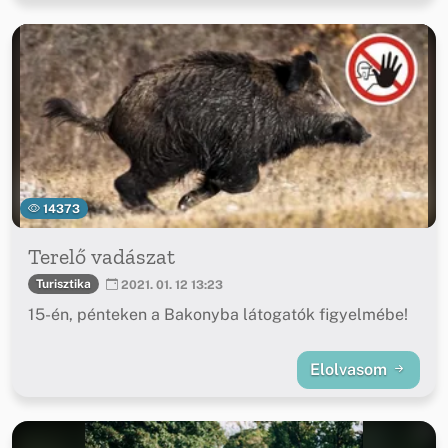
14373
Terelő vadászat
Turisztika
2021. 01. 12 13:23
15-én, pénteken a Bakonyba látogatók figyelmébe!
Elolvasom