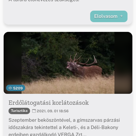
Elolvasom
5209
Erdőlátogatási korlátozások
Turisztika
2021. 09. 01 18:56
Szeptember beköszöntével, a gímszarvas párzási
időszakára tekintettel a Keleti-, és a Déli-Bakony
erdeiben gazdálkodó VERGA Zrt...