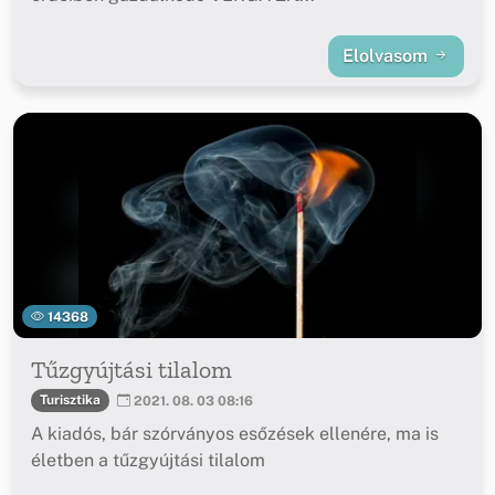
Elolvasom
14368
Tűzgyújtási tilalom
Turisztika
2021. 08. 03 08:16
A kiadós, bár szórványos esőzések ellenére, ma is
életben a tűzgyújtási tilalom