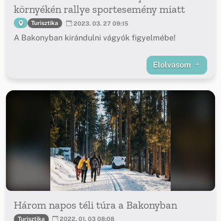
környékén rallye sportesemény miatt
Turisztika
2023. 03. 27 09:15
A Bakonyban kirándulni vágyók figyelmébe!
Elolvasom
Három napos téli túra a Bakonyban
Turisztika
2022. 01. 03 08:08