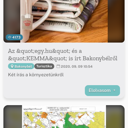
4173
Az &quot;egy.hu&quot; és a
&quot;KEMMA&quot; is írt Bakonybélről
Turisztika
Bakonybél
2020. 09. 09 10:54
Két írás a környezetünkről
Elolvasom