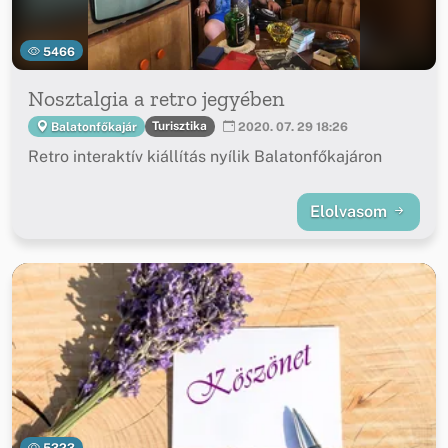
5466
Nosztalgia a retro jegyében
Turisztika
Balatonfőkajár
2020. 07. 29 18:26
Retro interaktív kiállítás nyílik Balatonfőkajáron
Elolvasom
5323