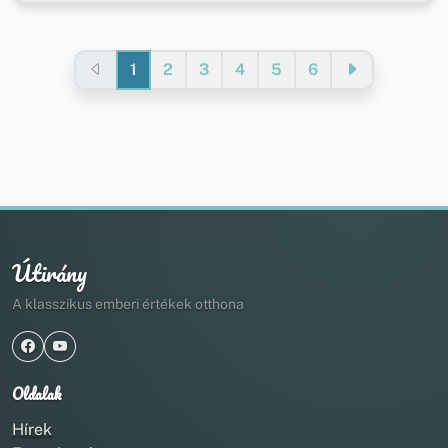
1
2
3
4
5
6
Útirány
A klasszikus emberi értékek otthona
Oldalak
Hírek