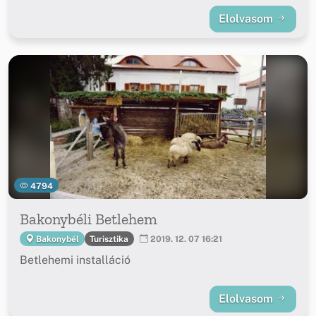
Elolvasom
4794
Bakonybéli Betlehem
Turisztika
Bakonybél
2019. 12. 07 16:21
Betlehemi installáció
Elolvasom