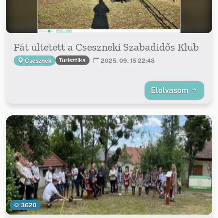
Fát ültetett a Cseszneki Szabadidős Klub
Turisztika
Csesznek
2025. 09. 15 22:48
Elolvasom
3620