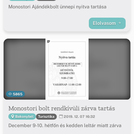
Monostori Ajándékbolt ünnepi nyitva tartása
Elolvasom
5865
Monostori bolt rendkívüli zárva tartás
Turisztika
Bakonybél
2019. 12. 07 16:32
December 9-10. hétfőn és kedden leltár miatt zárva