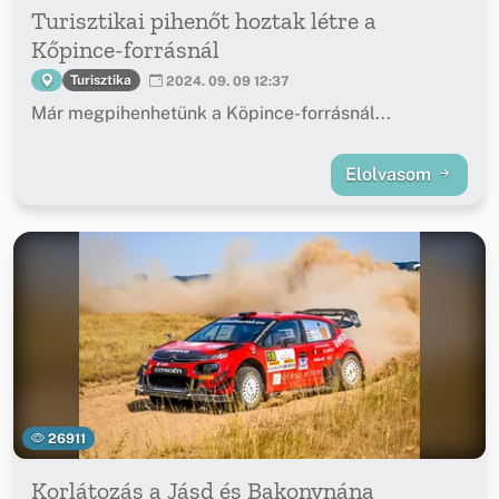
Turisztikai pihenőt hoztak létre a
Kőpince-forrásnál
Turisztika
2024. 09. 09 12:37
Már megpihenhetünk a Köpince-forrásnál...
Elolvasom
26911
Korlátozás a Jásd és Bakonynána