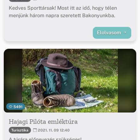
Kedves Sporttársak! Most itt az idő, hogy télen
menjünk három napra szeretett Bakonyunkba.
Elolvasom
5491
Hajagi Pilóta emléktúra
Turisztika
2021. 11. 09 12:40
A túrára előnevezés szükséges!