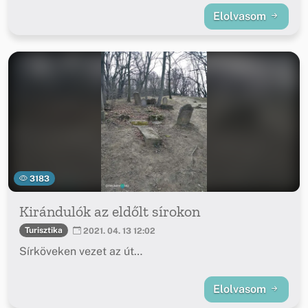
Elolvasom
3183
Kirándulók az eldőlt sírokon
Turisztika
2021. 04. 13 12:02
Sírköveken vezet az út…
Elolvasom