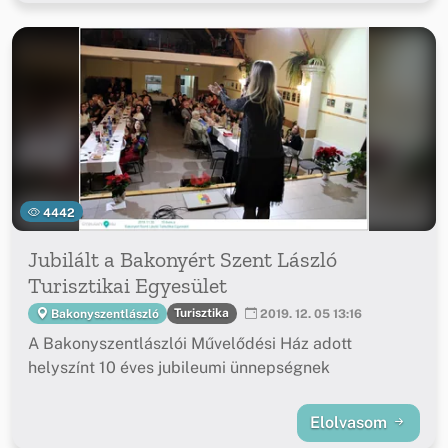
4442
Jubilált a Bakonyért Szent László
Turisztikai Egyesület
Turisztika
Bakonyszentlászló
2019. 12. 05 13:16
A Bakonyszentlászlói Művelődési Ház adott
helyszínt 10 éves jubileumi ünnepségnek
Elolvasom