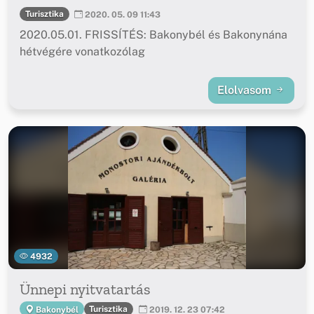
Turisztika
2020. 05. 09 11:43
2020.05.01. FRISSÍTÉS: Bakonybél és Bakonynána
hétvégére vonatkozólag
Elolvasom
4932
Ünnepi nyitvatartás
Turisztika
Bakonybél
2019. 12. 23 07:42