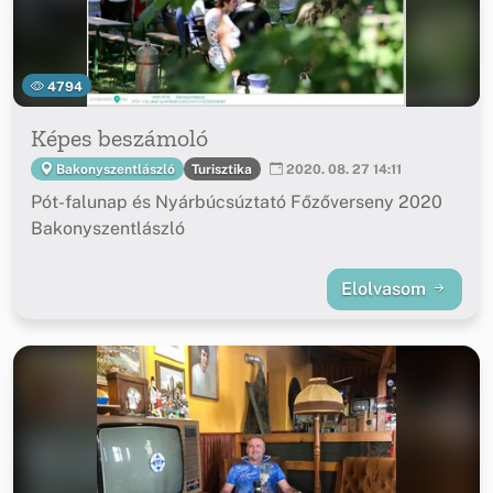
4794
Képes beszámoló
Turisztika
Bakonyszentlászló
2020. 08. 27 14:11
Pót-falunap és Nyárbúcsúztató Főzőverseny 2020
Bakonyszentlászló
Elolvasom