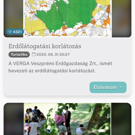
4321
Erdőlátogatási korlátozás
Turisztika
2020. 08. 31 20:27
A VERGA Veszprémi Erdőgazdaság Zrt., ismét
bevezeti az erdőlátogatási korlátozást.
Elolvasom