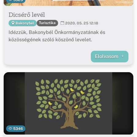
Dicsérő levél
Turisztika
Bakonybél
2020. 05. 25 12:18
Idézzük, Bakonybél Önkormányzatának és
közösségének szóló köszönő levelet.
Elolvasom
5346