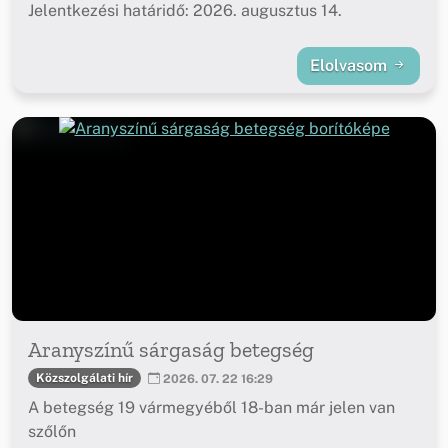
Jelentkezési határidő: 2026. augusztus 14.
Elolvasom
Aranyszínű sárgaság betegség
Közszolgálati hír
2026. 07. 22 16:29
A betegség 19 vármegyéből 18-ban már jelen van
szőlőn