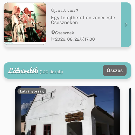
Újra itt van 3
Egy felejthetetlen zenei este
Cseszneken
Csesznek
2026. 08. 22.
17:00
Látnivalók
Összes
(100 darab)
Látványosság