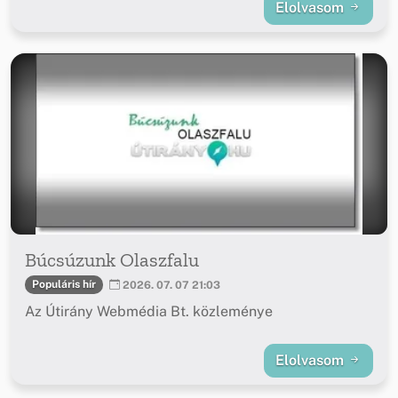
Elolvasom
Búcsúzunk Olaszfalu
Populáris hír
2026. 07. 07 21:03
Az Útirány Webmédia Bt. közleménye
Elolvasom