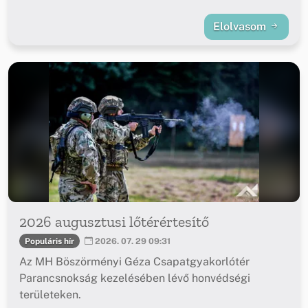
Elolvasom
2026 augusztusi lőtérértesítő
Populáris hír
2026. 07. 29 09:31
Az MH Böszörményi Géza Csapatgyakorlótér
Parancsnokság kezelésében lévő honvédségi
területeken.