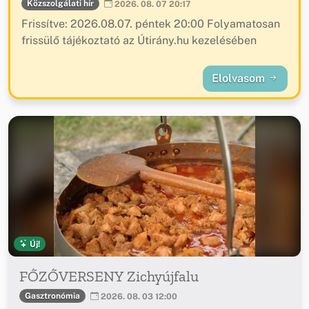
Közszolgálati hír
2026. 08. 07 20:17
Frissítve: 2026.08.07. péntek 20:00 Folyamatosan
frissülő tájékoztató az Útirány.hu kezelésében
Elolvasom
Új!
FŐZŐVERSENY Zichyújfalu
Gasztronómia
2026. 08. 03 12:00