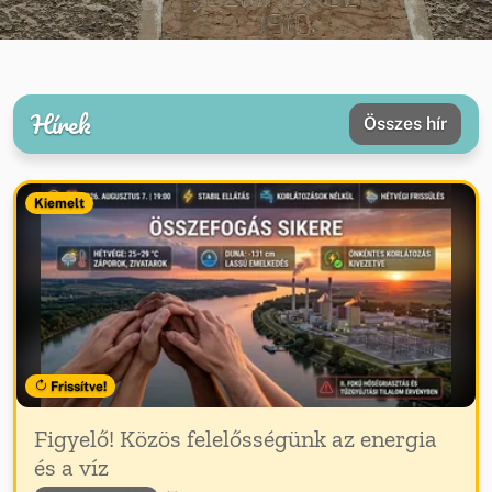
Hírek
Összes hír
Kiemelt
Frissítve!
Figyelő! Közös felelősségünk az energia
és a víz