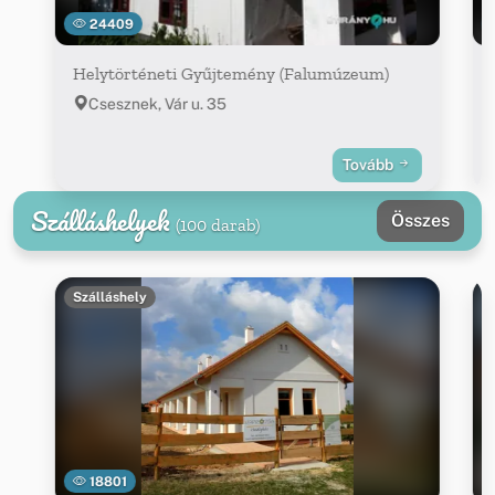
24409
Helytörténeti Gyűjtemény (Falumúzeum)
Csesznek, Vár u. 35
Tovább
Szálláshelyek
Összes
(100 darab)
Szálláshely
18801