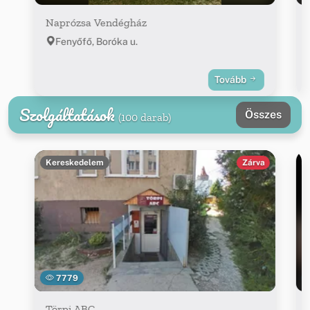
Naprózsa Vendégház
Fenyőfő, Boróka u.
Tovább
Szolgáltatások
Összes
(100 darab)
Kereskedelem
Zárva
7779
Törpi ABC