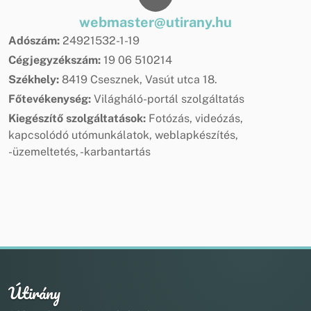
webmaster@utirany.hu
Adószám:
24921532-1-19
Cégjegyzékszám:
19 06 510214
Székhely:
8419 Csesznek, Vasút utca 18.
Főtevékenység:
Világháló-portál szolgáltatás
Kiegészítő szolgáltatások:
Fotózás, videózás,
kapcsolódó utómunkálatok, weblapkészítés,
-üzemeltetés, -karbantartás
Útirány