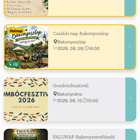
Holnap
Családi nap Bakonyoszlop
Bakonyoszlop
2026. 08. 08.
16:00
Új!
Gombócfesztivál
Bakonynána
2026. 08. 15.
15:00
FALUNAP Bakonyszentlászló