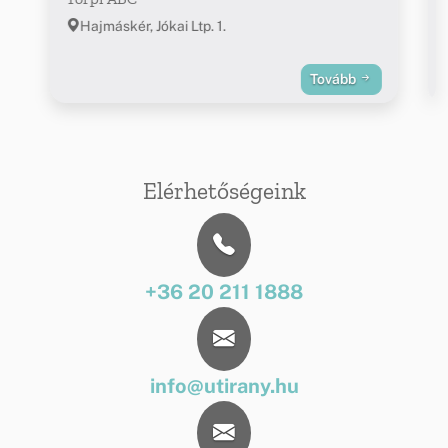
Hajmáskér, Jókai Ltp. 1.
Tovább
Elérhetőségeink
+36 20 211 1888
info@utirany.hu