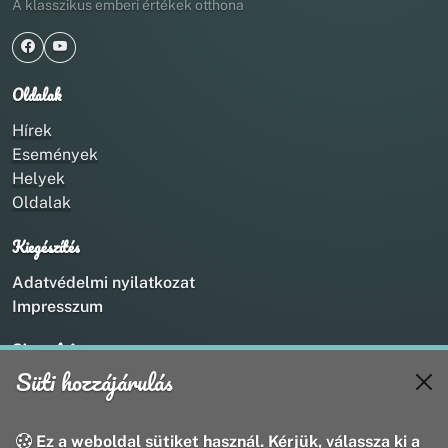
A klasszikus emberi értékek otthona
Oldalak
Hírek
Események
Helyek
Oldalak
Kiegészítés
Adatvédelmi nyilatkozat
Impresszum
Kapcsolat
Süti hozzájárulás
+36 20 211 1888
info@utirany.hu
webmaster@utirany.hu
Ez a weboldal sütiket használ. Kérjük, válassza ki a