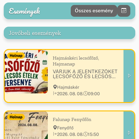
Események
Összes esemény
Jövőbeli események
Holnap
Hajmáskéri lecsófőző,
Hajmanap
VÁRJUK A JELENTKEZŐKET
LECSÓFŐZŐ ÉS LECSÓS
ÉTELEK VERSENYÉRE!
Hajmáskér
2026. 08. 08.
09:00
Holnap
Falunap Fenyőfőn
Fenyőfő
2026. 08. 08.
15:50