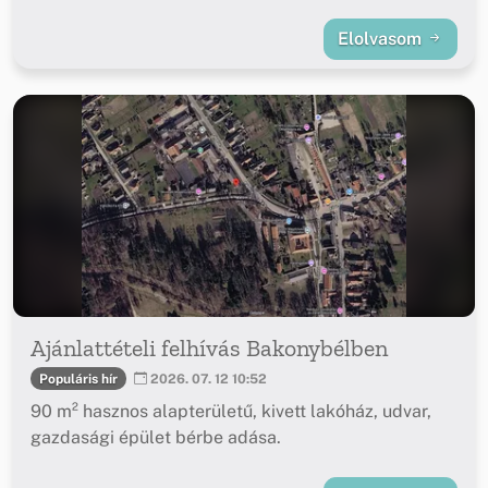
Elolvasom
Ajánlattételi felhívás Bakonybélben
Populáris hír
2026. 07. 12 10:52
90 m² hasznos alapterületű, kivett lakóház, udvar,
gazdasági épület bérbe adása.