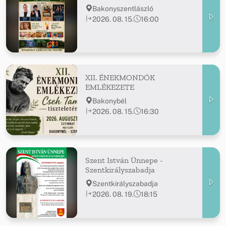
Bakonyszentlászló
2026. 08. 15.
16:00
XII. ÉNEKMONDÓK
EMLÉKEZETE
Bakonybél
2026. 08. 15.
16:30
Szent István Ünnepe -
Szentkirályszabadja
Szentkirályszabadja
2026. 08. 19.
18:15