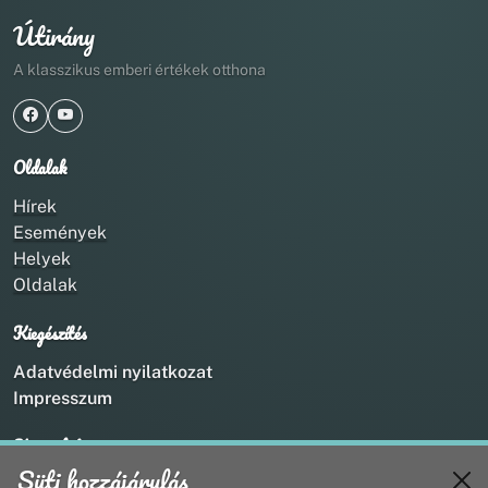
Útirány
A klasszikus emberi értékek otthona
Oldalak
Hírek
Események
Helyek
Oldalak
Kiegészítés
Adatvédelmi nyilatkozat
Impresszum
Kapcsolat
Süti hozzájárulás
+36 20 211 1888