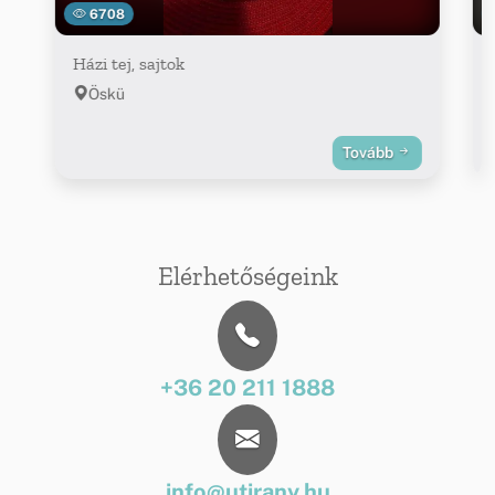
6708
Házi tej, sajtok
Öskü
Tovább
Elérhetőségeink
+36 20 211 1888
info@utirany.hu