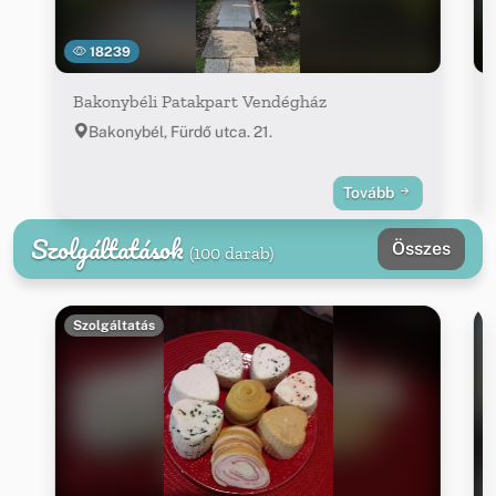
18239
Bakonybéli Patakpart Vendégház
Bakonybél, Fürdő utca. 21.
Tovább
Szolgáltatások
Összes
(100 darab)
Szolgáltatás