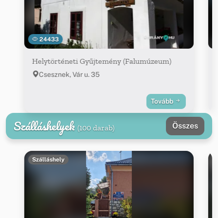
24433
Helytörténeti Gyűjtemény (Falumúzeum)
Csesznek, Vár u. 35
Tovább
Szálláshelyek
Összes
(100 darab)
Szálláshely