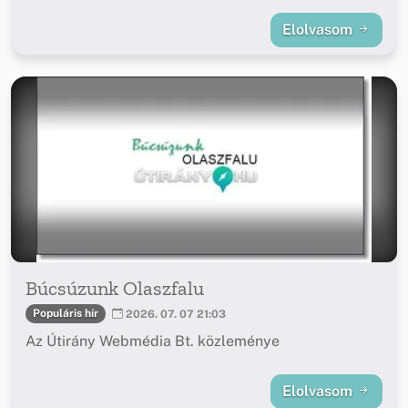
Elolvasom
Búcsúzunk Olaszfalu
Populáris hír
2026. 07. 07 21:03
Az Útirány Webmédia Bt. közleménye
Elolvasom