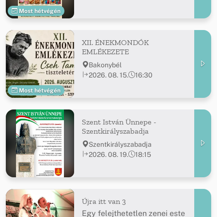
Most hétvégén
XII. ÉNEKMONDÓK
EMLÉKEZETE
Bakonybél
2026. 08. 15.
16:30
Most hétvégén
Szent István Ünnepe -
Szentkirályszabadja
Szentkirályszabadja
2026. 08. 19.
18:15
Újra itt van 3
Egy felejthetetlen zenei este