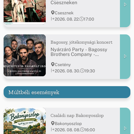
Cseszneken
Csesznek
2026. 08. 22.
17:00
Bagossy, jótékonysági koncert
Nyárzáró Party - Bagossy
Brothers Company -
jótékonysági koncert
Csetény
2026. 08. 30.
19:30
Múltbéli események
Családi nap Bakonyoszlop
Bakonyoszlop
2026. 08. 08.
16:00