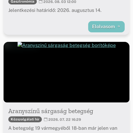
Gasztronómia
2026. 08. 03 12:00
Jelentkezési határidő: 2026. augusztus 14.
Elolvasom
Aranyszínű sárgaság betegség
Közszolgálati hír
2026. 07. 22 16:29
A betegség 19 vármegyéből 18-ban már jelen van