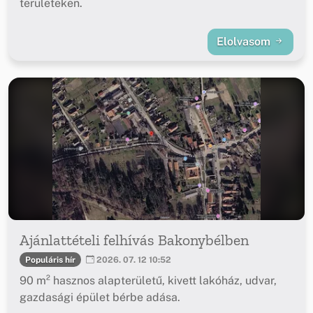
területeken.
Elolvasom
Ajánlattételi felhívás Bakonybélben
Populáris hír
2026. 07. 12 10:52
90 m² hasznos alapterületű, kivett lakóház, udvar,
gazdasági épület bérbe adása.