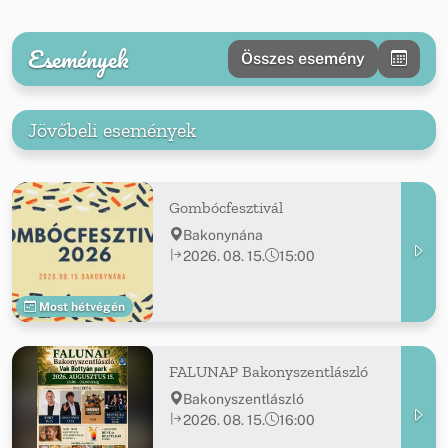
Események
Összes esemény
Jövőbeli események
Gombócfesztivál
Bakonynána
2026. 08. 15.
15:00
Most hétvégén
FALUNAP Bakonyszentlászló
Bakonyszentlászló
2026. 08. 15.
16:00