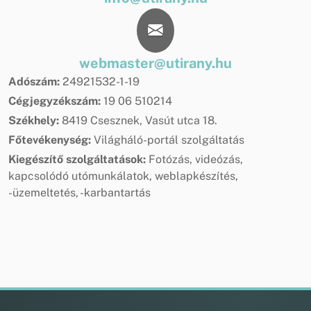
webmaster@utirany.hu
Adószám:
24921532-1-19
Cégjegyzékszám:
19 06 510214
Székhely:
8419 Csesznek, Vasút utca 18.
Főtevékenység:
Világháló-portál szolgáltatás
Kiegészítő szolgáltatások:
Fotózás, videózás,
kapcsolódó utómunkálatok, weblapkészítés,
-üzemeltetés, -karbantartás