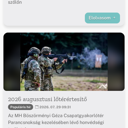
szőlőn
Elolvasom
2026 augusztusi lőtérértesítő
Populáris hír
2026. 07. 29 09:31
Az MH Böszörményi Géza Csapatgyakorlótér
Parancsnokság kezelésében lévő honvédségi