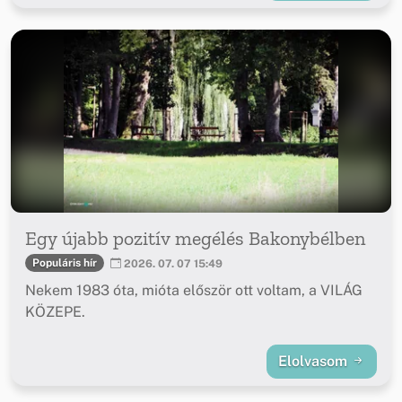
Egy újabb pozitív megélés Bakonybélben
Populáris hír
2026. 07. 07 15:49
Nekem 1983 óta, mióta először ott voltam, a VILÁG
KÖZEPE.
Elolvasom