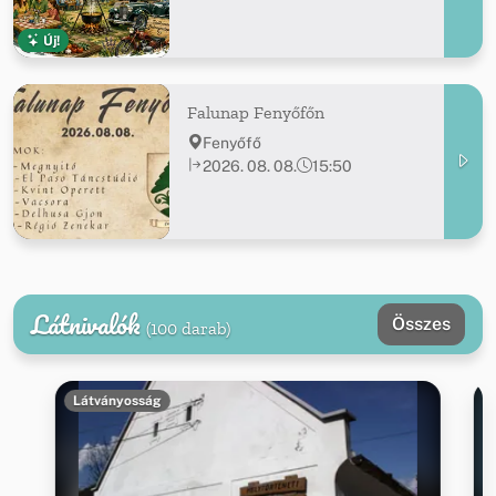
Új!
Falunap Fenyőfőn
Fenyőfő
2026. 08. 08.
15:50
Látnivalók
Összes
(100 darab)
Látványosság