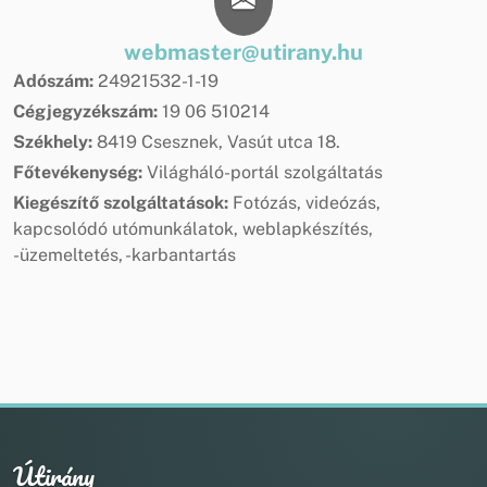
webmaster@utirany.hu
Adószám:
24921532-1-19
Cégjegyzékszám:
19 06 510214
Székhely:
8419 Csesznek, Vasút utca 18.
Főtevékenység:
Világháló-portál szolgáltatás
Kiegészítő szolgáltatások:
Fotózás, videózás,
kapcsolódó utómunkálatok, weblapkészítés,
-üzemeltetés, -karbantartás
Útirány