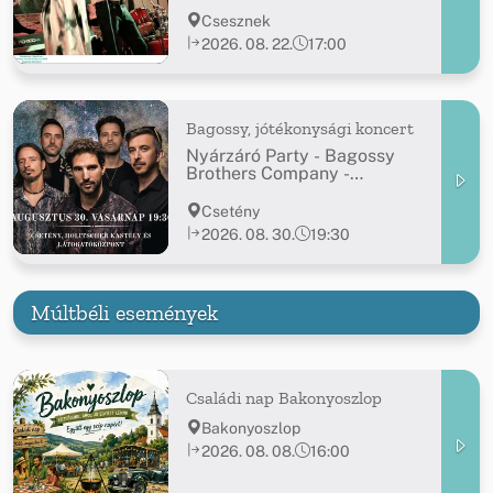
Csesznek
2026. 08. 22.
17:00
Bagossy, jótékonysági koncert
Nyárzáró Party - Bagossy
Brothers Company -
jótékonysági koncert
Csetény
2026. 08. 30.
19:30
Múltbéli események
Családi nap Bakonyoszlop
Bakonyoszlop
2026. 08. 08.
16:00