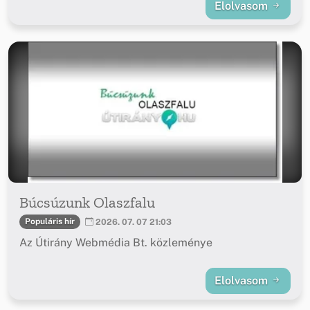
Elolvasom
Búcsúzunk Olaszfalu
Populáris hír
2026. 07. 07 21:03
Az Útirány Webmédia Bt. közleménye
Elolvasom