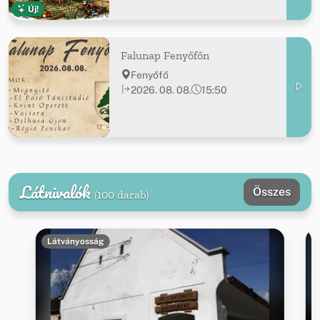
Új!
Falunap Fenyőfőn
Fenyőfő
2026. 08. 08.
15:50
Látnivalók
Összes
(100 darab)
Látványosság