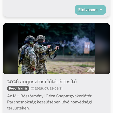
Elolvasom
2026 augusztusi lőtérértesítő
Populáris hír
2026. 07. 29 09:31
Az MH Böszörményi Géza Csapatgyakorlótér
Parancsnokság kezelésében lévő honvédségi
területeken.