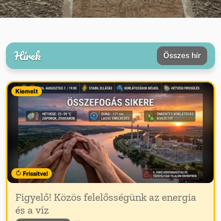
Hírek
Összes hír
Kiemelt
Frissítve!
Figyelő! Közös felelősségünk az energia
és a víz