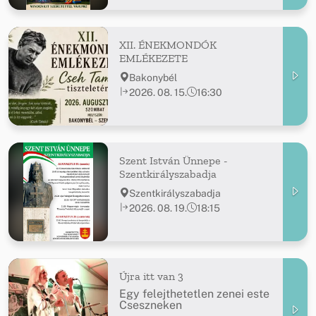
XII. ÉNEKMONDÓK
EMLÉKEZETE
Bakonybél
2026. 08. 15.
16:30
Szent István Ünnepe -
Szentkirályszabadja
Szentkirályszabadja
2026. 08. 19.
18:15
Újra itt van 3
Egy felejthetetlen zenei este
Cseszneken