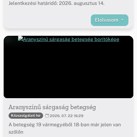
Jelentkezési határidő: 2026. augusztus 14.
Elolvasom
Aranyszínű sárgaság betegség
Közszolgálati hír
2026. 07. 22 16:29
A betegség 19 vármegyéből 18-ban már jelen van
szőlőn