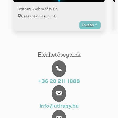
Útirány Webmédia Bt.
Csesznek, Vasút u.18.
Tovább
Elérhetőségeink
+36 20 211 1888
info@utirany.hu