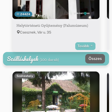
24424
Helytörténeti Gyűjtemény (Falumúzeum)
Csesznek, Vár u. 35
Tovább
Szálláshelyek
Összes
(100 darab)
Szálláshely