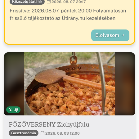
Közszolgálati hír
2026. 08. 07 20:17
Frissítve: 2026.08.07. péntek 20:00 Folyamatosan
frissülő tájékoztató az Útirány.hu kezelésében
Elolvasom
Új!
FŐZŐVERSENY Zichyújfalu
Gasztronómia
2026. 08. 03 12:00