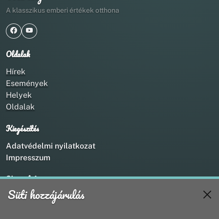
A klasszikus emberi értékek otthona
Oldalak
Hírek
Események
Helyek
Oldalak
Kiegészítés
Adatvédelmi nyilatkozat
Impresszum
Kapcsolat
Süti hozzájárulás
+36 20 211 1888
info@utirany.hu