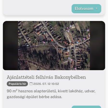
Elolvasom
Ajánlattételi felhívás Bakonybélben
Populáris hír
2026. 07. 12 10:52
90 m² hasznos alapterületű, kivett lakóház, udvar,
gazdasági épület bérbe adása.