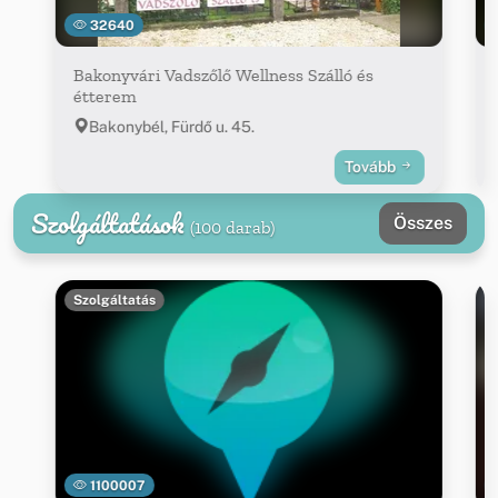
32640
Bakonyvári Vadszőlő Wellness Szálló és
étterem
Bakonybél, Fürdő u. 45.
Tovább
Szolgáltatások
Összes
(100 darab)
Szolgáltatás
1100007