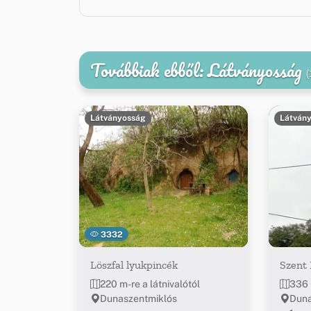
Továbbiak ebből: Látványosság
(
Látványosság
Látván
3332
Löszfal lyukpincék
Szent
220 m-re a látnivalótól
336 
Dunaszentmiklós
Duna