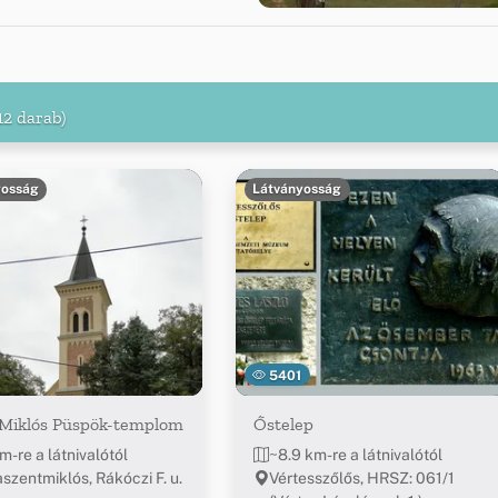
12 darab)
yosság
Látványosság
5401
 Miklós Püspök-templom
Őstelep
m-re a látnivalótól
~8.9 km-re a látnivalótól
szentmiklós, Rákóczi F. u.
Vértesszőlős, HRSZ: 061/1