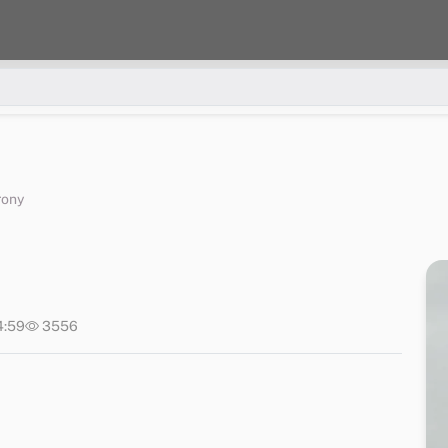
rony
4:59
3556