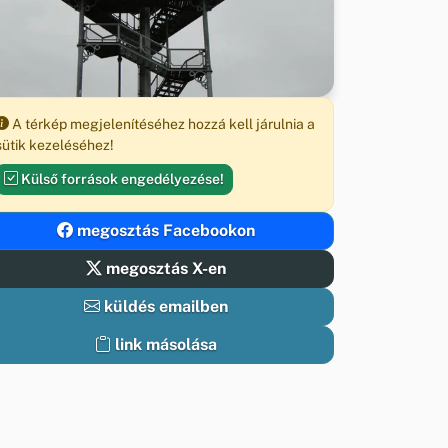
A térkép megjelenítéséhez hozzá kell járulnia a
sütik kezeléséhez!
Külső források engedélyezése!
megosztás Facebookon
megosztás X-en
küldés emailben
link másolása