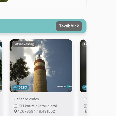
Továbbiak
Látványosság
Látványosság
10283
6346
Gerecse csúcs
Pisznice-barlang
~9.1 km-re a látnivalótól
~9.3 km-re a látn
47.678594, 18.491502
47.676944, 18.