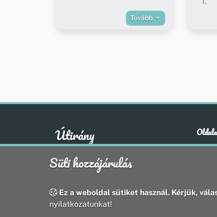
1.
Tovább
Útirány
Oldala
Hírek
A klasszikus emberi értékek otthona
Süti hozzájárulás
Esem
Hely
Oldal
Ez a weboldal sütiket használ. Kérjük, válas
nyilatkozatunkat!