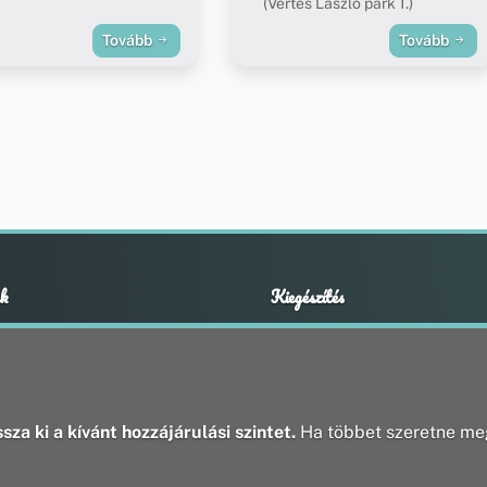
(Vértes László park 1.)
Tovább
Tovább
k
Kiegészítés
Adatvédelmi nyilatkozat
ények
Impresszum
ek
ak
sza ki a kívánt hozzájárulási szintet.
Ha többet szeretne meg