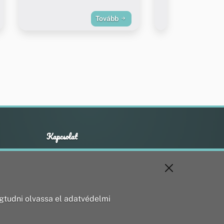
Tovább
Kapcsolat
+36 20 211 1888
info@utirany.hu
webmaster@utirany.hu
8419 Csesznek, Vasút u.18.
tudni olvassa el adatvédelmi