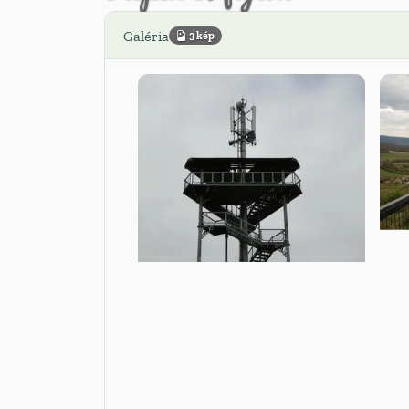
Galéria
3 kép