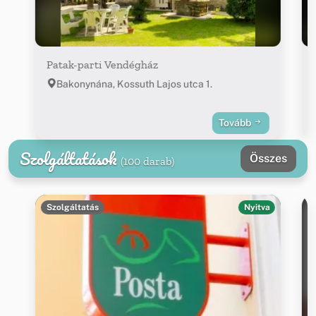
Patak-parti Vendégház
Bakonynána, Kossuth Lajos utca 1.
Tovább
Szolgáltatások
Összes
(100 darab)
Szolgáltatás
Nyitva