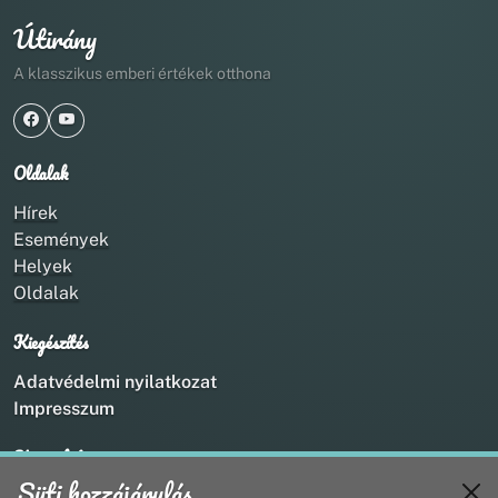
Útirány
A klasszikus emberi értékek otthona
Oldalak
Hírek
Események
Helyek
Oldalak
Kiegészítés
Adatvédelmi nyilatkozat
Impresszum
Kapcsolat
Süti hozzájárulás
+36 20 211 1888