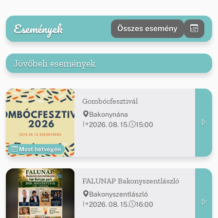
Események
Összes esemény
Jövőbeli események
Gombócfesztivál
Bakonynána
2026. 08. 15.
15:00
Most hétvégén
FALUNAP Bakonyszentlászló
Bakonyszentlászló
2026. 08. 15.
16:00