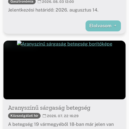
Gasztronómia
2026. 08. 03 12:00
Jelentkezési határidő: 2026. augusztus 14.
Elolvasom
Aranyszínű sárgaság betegség
Közszolgálati hír
2026. 07. 22 16:29
A betegség 19 vármegyéből 18-ban már jelen van