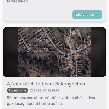
területeken.
Elolvasom
Ajánlattételi felhívás Bakonybélben
Populáris hír
2026. 07. 12 10:52
90 m² hasznos alapterületű, kivett lakóház, udvar,
gazdasági épület bérbe adása.