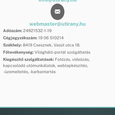
webmaster@utirany.hu
Adószám:
24921532-1-19
Cégjegyzékszám:
19 06 510214
Székhely:
8419 Csesznek, Vasút utca 18.
Főtevékenység:
Világháló-portál szolgáltatás
Kiegészítő szolgáltatások:
Fotózás, videózás,
kapcsolódó utómunkálatok, weblapkészítés,
-üzemeltetés, -karbantartás