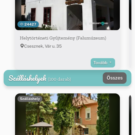
24427
Helytörténeti Gyűjtemény (Falumúzeum)
Csesznek, Vár u. 35
Tovább
Szálláshelyek
Összes
(100 darab)
Szálláshely