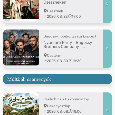
Cseszneken
Csesznek
2026. 08. 22.
17:00
Bagossy, jótékonysági koncert
Nyárzáró Party - Bagossy
Brothers Company -
jótékonysági koncert
Csetény
2026. 08. 30.
19:30
Múltbéli események
Családi nap Bakonyoszlop
Bakonyoszlop
2026. 08. 08.
16:00