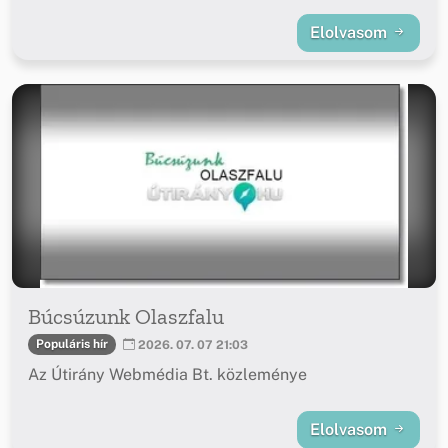
Elolvasom
Búcsúzunk Olaszfalu
Populáris hír
2026. 07. 07 21:03
Az Útirány Webmédia Bt. közleménye
Elolvasom