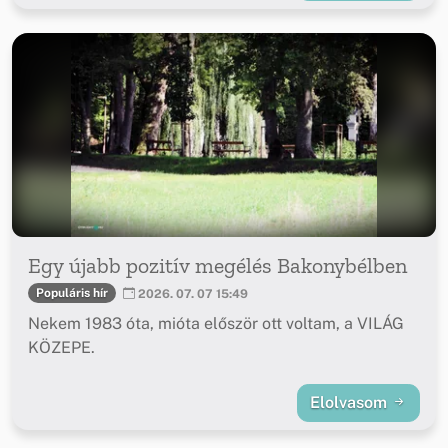
Egy újabb pozitív megélés Bakonybélben
Populáris hír
2026. 07. 07 15:49
Nekem 1983 óta, mióta először ott voltam, a VILÁG
KÖZEPE.
Elolvasom