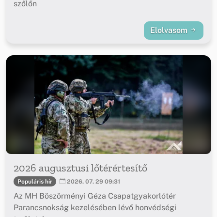
szőlőn
Elolvasom
2026 augusztusi lőtérértesítő
Populáris hír
2026. 07. 29 09:31
Az MH Böszörményi Géza Csapatgyakorlótér
Parancsnokság kezelésében lévő honvédségi