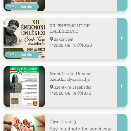
Most hétvégén
XII. ÉNEKMONDÓK
EMLÉKEZETE
Bakonybél
2026. 08. 15.
16:30
Most hétvégén
Szent István Ünnepe -
Szentkirályszabadja
Szentkirályszabadja
2026. 08. 19.
18:15
Újra itt van 3
Egy felejthetetlen zenei este