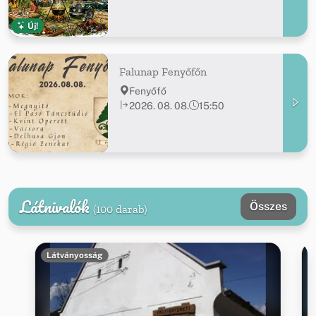
Új!
Falunap Fenyőfőn
Fenyőfő
2026. 08. 08.
15:50
Látnivalók
Összes
(100 darab)
Látványosság