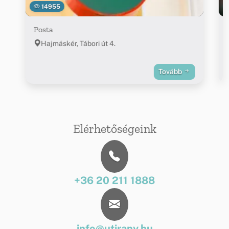
14955
Posta
Hajmáskér, Tábori út 4.
Tovább
Elérhetőségeink
+36 20 211 1888
info@utirany.hu