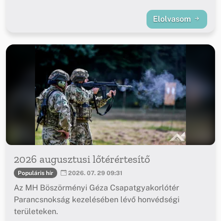
Elolvasom
2026 augusztusi lőtérértesítő
Populáris hír
2026. 07. 29 09:31
Az MH Böszörményi Géza Csapatgyakorlótér
Parancsnokság kezelésében lévő honvédségi
területeken.