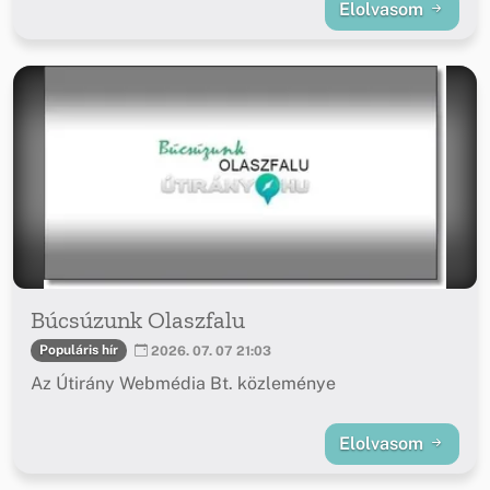
Elolvasom
Búcsúzunk Olaszfalu
Populáris hír
2026. 07. 07 21:03
Az Útirány Webmédia Bt. közleménye
Elolvasom