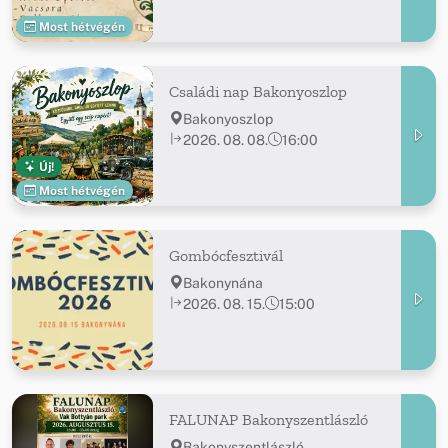
Most hétvégén
Családi nap Bakonyoszlop
Bakonyoszlop
2026. 08. 08.
16:00
Új!
Most hétvégén
Gombócfesztivál
Bakonynána
2026. 08. 15.
15:00
FALUNAP Bakonyszentlászló
Bakonyszentlászló