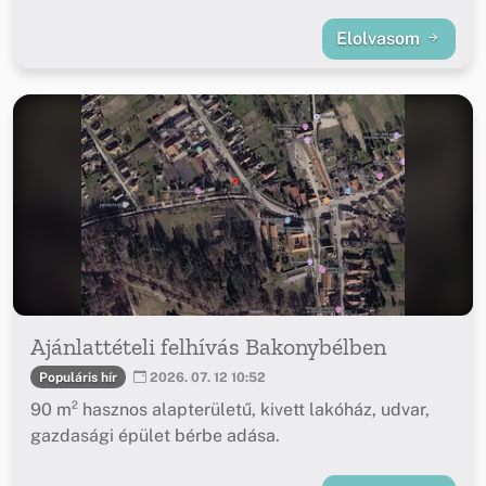
Elolvasom
Ajánlattételi felhívás Bakonybélben
Populáris hír
2026. 07. 12 10:52
90 m² hasznos alapterületű, kivett lakóház, udvar,
gazdasági épület bérbe adása.