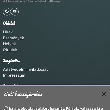
A klasszikus emberi értékek otthona
Oldalak
Hírek
Események
Helyek
Oldalak
Kiegészítés
Adatvédelmi nyilatkozat
Impresszum
Kapcsolat
Süti hozzájárulás
+36 20 211 1888
info@utirany.hu
webmaster@utirany.hu
Ez a weboldal sütiket használ. Kérjük, válassza ki a