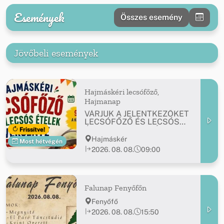
Események
Összes esemény
Jövőbeli események
Hajmáskéri lecsófőző,
Hajmanap
VÁRJUK A JELENTKEZŐKET
LECSÓFŐZŐ ÉS LECSÓS
ÉTELEK VERSENYÉRE!
Frissítve!
Hajmáskér
Most hétvégén
2026. 08. 08.
09:00
Falunap Fenyőfőn
Fenyőfő
2026. 08. 08.
15:50