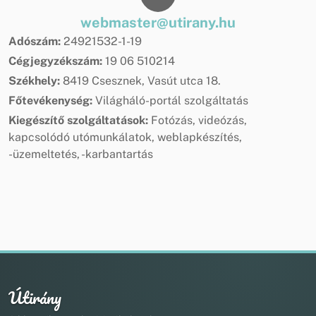
webmaster@utirany.hu
Adószám:
24921532-1-19
Cégjegyzékszám:
19 06 510214
Székhely:
8419 Csesznek, Vasút utca 18.
Főtevékenység:
Világháló-portál szolgáltatás
Kiegészítő szolgáltatások:
Fotózás, videózás,
kapcsolódó utómunkálatok, weblapkészítés,
-üzemeltetés, -karbantartás
Útirány