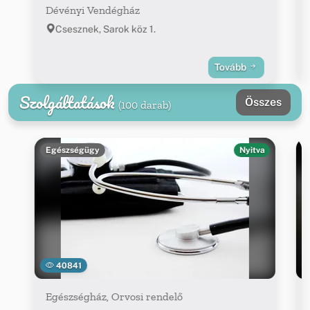
Dévényi Vendégház
Csesznek, Sarok köz 1.
Tovább
Szolgáltatások
Összes
(100 darab)
Egészségügy
Nyitva
40841
Egészségház, Orvosi rendelő