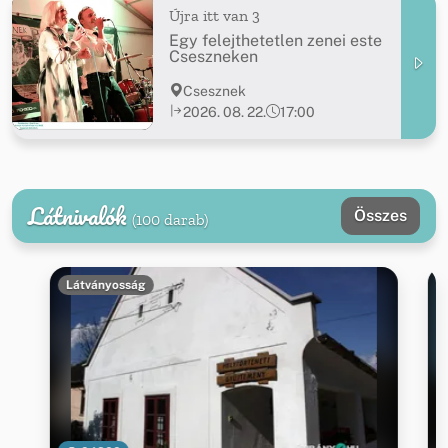
Újra itt van 3
Egy felejthetetlen zenei este
Cseszneken
Csesznek
2026. 08. 22.
17:00
Látnivalók
Összes
(100 darab)
Látványosság