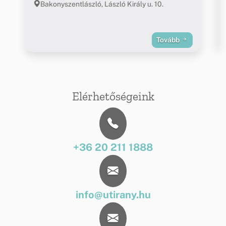
Bakonyszentlászló, László Király u. 10.
Tovább
Elérhetőségeink
+36 20 211 1888
info@utirany.hu