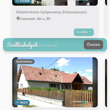
24388
Helytörténeti Gyűjtemény (Falumúzeum)
Csesznek, Vár u. 35
Tovább
Szálláshelyek
Összes
(100 darab)
Szálláshely
9624